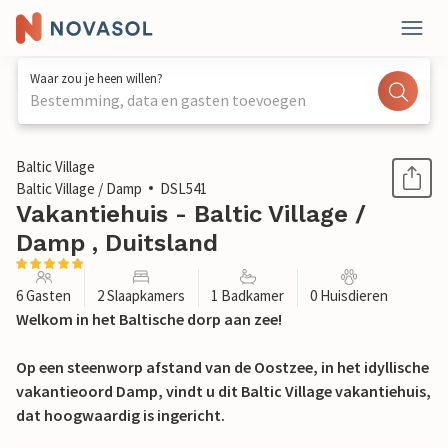
Waar zou je heen willen?
Bestemming, data en gasten toevoegen
1 / 12
Baltic Village
Baltic Village / Damp
DSL541
Vakantiehuis - Baltic Village /
Damp , Duitsland
6 Gasten
2 Slaapkamers
1 Badkamer
0 Huisdieren
Welkom in het Baltische dorp aan zee!
Op een steenworp afstand van de Oostzee, in het idyllische
vakantieoord Damp, vindt u dit Baltic Village vakantiehuis,
dat hoogwaardig is ingericht.