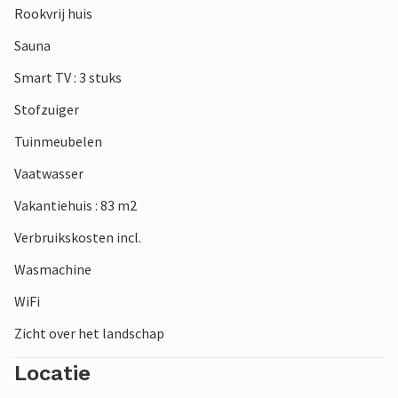
Rookvrij huis
jachthaven de moeite waard. De prachtige monding van de
Schleim-monding ligt op slechts enkele minuten rijden in
Sauna
het noorden en de populaire stad Eckernförde in het
Smart TV : 3 stuks
zuiden. De keuze aan excursiebestemmingen kent geen
grenzen.
Stofzuiger
Tuinmeubelen
Verheug u op een heerlijke tijd in deze uitnodigende
accommodatie aan de Oostzee.
Vaatwasser
Vakantiehuis : 83 m2
Verbruikskosten incl.
Wasmachine
WiFi
Zicht over het landschap
Locatie