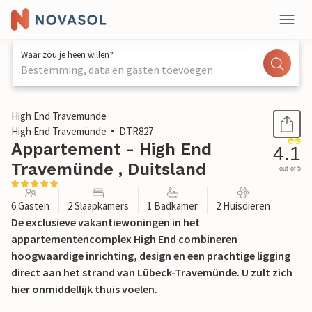
Waar zou je heen willen?
Bestemming, data en gasten toevoegen
1 / 32
High End Travemünde
High End Travemünde
DTR827
Appartement - High End
4.1
Travemünde , Duitsland
out of 5
6 Gasten
2 Slaapkamers
1 Badkamer
2 Huisdieren
De exclusieve vakantiewoningen in het
appartementencomplex High End combineren
hoogwaardige inrichting, design en een prachtige ligging
direct aan het strand van Lübeck-Travemünde. U zult zich
hier onmiddellijk thuis voelen.