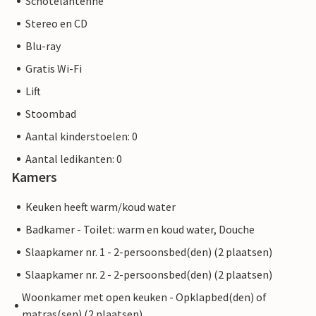
Schotelantenne
midden in de actie en kunt u direct voor de deur genieten
Stereo en CD
van het traditionele festival.
Blu-ray
Gratis Wi-Fi
Lift
Stoombad
Aantal kinderstoelen: 0
Aantal ledikanten: 0
Kamers
Keuken heeft warm/koud water
Badkamer - Toilet: warm en koud water, Douche
Slaapkamer nr. 1 - 2-persoonsbed(den) (2 plaatsen)
Slaapkamer nr. 2 - 2-persoonsbed(den) (2 plaatsen)
Woonkamer met open keuken - Opklapbed(den) of
matras(sen) (2 plaatsen)