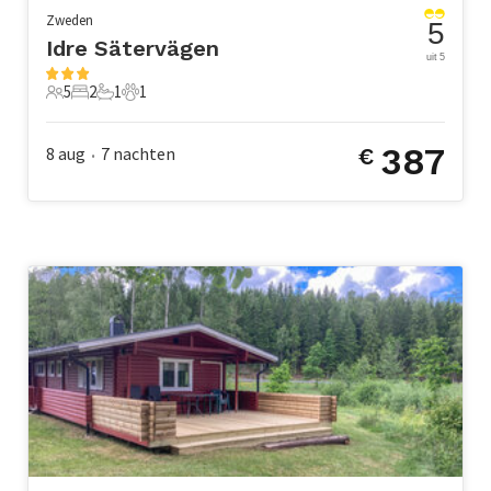
Zweden
5
Idre Sätervägen
uit 5
5
2
1
1
5 Gasten
2 Slaapkamers
1 Badkamer
1 Huisdier
387
8 aug
7
nachten
€
•