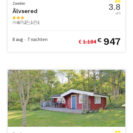
Zweden
3.8
Älvsered
uit 5
6
2
1
1
6 Gasten
2 Slaapkamers
1 Badkamer
1 Huisdier
947
8 aug
7
nachten
€
€ 
1.184
•