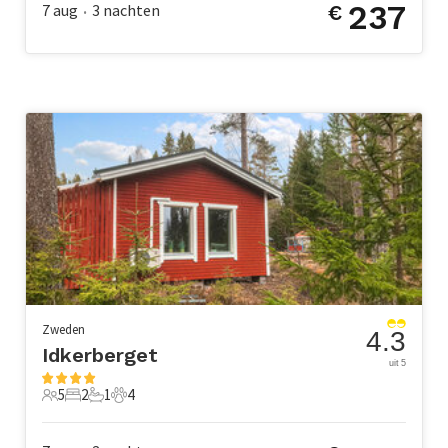
237
7 aug
3
nachten
€
•
Zweden
4.3
Idkerberget
uit 5
5
2
1
4
5 Gasten
2 Slaapkamers
1 Badkamer
4 Huisdieren