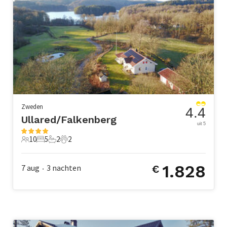
Zweden
4.4
Ullared/Falkenberg
uit 5
10
5
2
2
10 Gasten
5 Slaapkamers
2 Badkamers
2 Huisdieren
1.828
7 aug
3
nachten
€
•