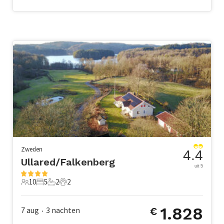
Zweden
4.4
Ullared/Falkenberg
uit 5
10
5
2
2
10 Gasten
5 Slaapkamers
2 Badkamers
2 Huisdieren
1.828
7 aug
3
nachten
€
•