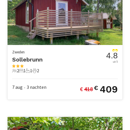
Zweden
4.8
Sollebrunn
uit 5
2
1
1
2
2 Gasten
1 Slaapkamer
1 Badkamer
2 Huisdieren
409
7 aug
3
nachten
€
€ 
418
•