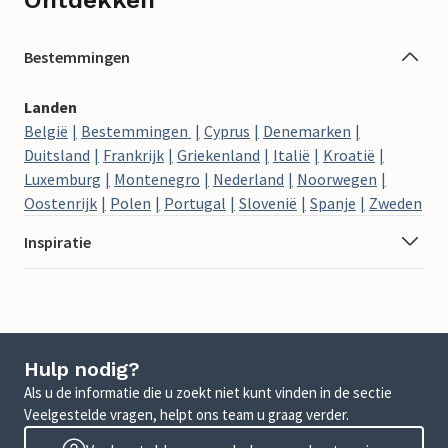
Bestemmingen
Landen
België
Bestemmingen
Cyprus
Denemarken
Duitsland
Frankrijk
Griekenland
Italië
Kroatië
Luxemburg
Montenegro
Nederland
Noorwegen
Oostenrijk
Polen
Portugal
Slovenië
Spanje
Zweden
Inspiratie
Hulp nodig?
Als u de informatie die u zoekt niet kunt vinden in de sectie
Veelgestelde vragen, helpt ons team u graag verder.