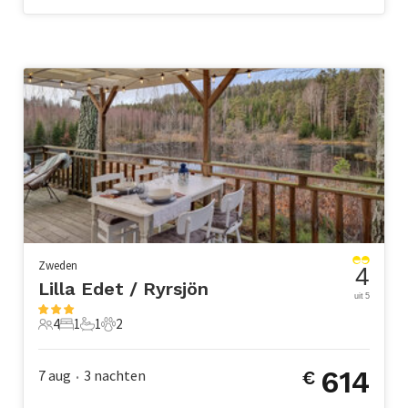
Zweden
4
Lilla Edet / Ryrsjön
uit 5
4
1
1
2
4 Gasten
1 Slaapkamer
1 Badkamer
2 Huisdieren
614
7 aug
3
nachten
€
•