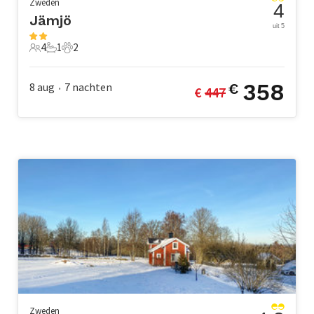
Zweden
4
Jämjö
uit 5
4
1
2
4 Gasten
1 Badkamer
2 Huisdieren
358
8 aug
7
nachten
€
€ 
447
•
Zweden