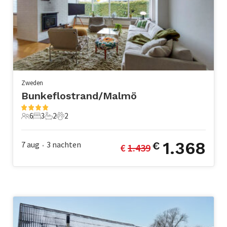
Zweden
Bunkeflostrand/Malmö
6
3
2
2
6 Gasten
3 Slaapkamers
2 Badkamers
2 Huisdieren
1.368
7 aug
3
nachten
€
€ 
1.439
•