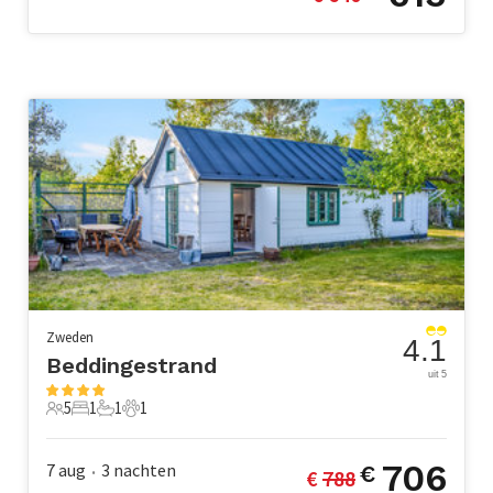
Zweden
4.1
Beddingestrand
uit 5
5
1
1
1
5 Gasten
1 Slaapkamer
1 Badkamer
1 Huisdier
706
7 aug
3
nachten
€
€ 
788
•