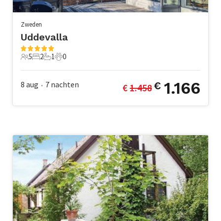
Zweden
Uddevalla
5
2
1
0
5 Gasten
2 Slaapkamers
1 Badkamer
0 Huisdieren
1.166
8 aug
7
nachten
€
€ 
1.458
•