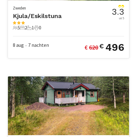
Zweden
3.3
Kjula/Eskilstuna
uit 5
5
2
1
0
5 Gasten
2 Slaapkamers
1 Badkamer
0 Huisdieren
496
8 aug
7
nachten
€
€ 
620
•