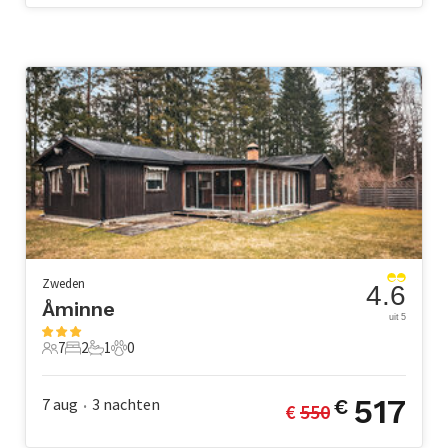
Zweden
4.6
Åminne
uit 5
7
2
1
0
7 Gasten
2 Slaapkamers
1 Badkamer
0 Huisdieren
517
7 aug
3
nachten
€
€ 
550
•