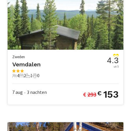
Zweden
4.3
Vemdalen
uit 5
4
2
1
0
4 Gasten
2 Slaapkamers
1 Badkamer
0 Huisdieren
153
7 aug
3
nachten
€
€ 
293
•