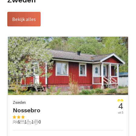
Zweden
Bekijk alles
Zweden
4
Nossebro
uit 5
6
1
1
0
6 Gasten
1 Slaapkamer
1 Badkamer
0 Huisdieren