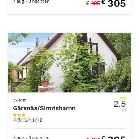
305
7 aug
3
nachten
€
€ 
405
•
Zweden
2.5
Gärsnäs/Simrishamn
uit 5
3
1
1
2
3 Gasten
1 Slaapkamer
1 Badkamer
2 Huisdieren
7 aug
3
nachten
€
•