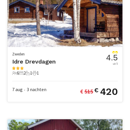
Zweden
4.5
Idre Drevdagen
uit 5
6
2
1
1
6 Gasten
2 Slaapkamers
1 Badkamer
1 Huisdier
420
7 aug
3
nachten
€
€ 
515
•