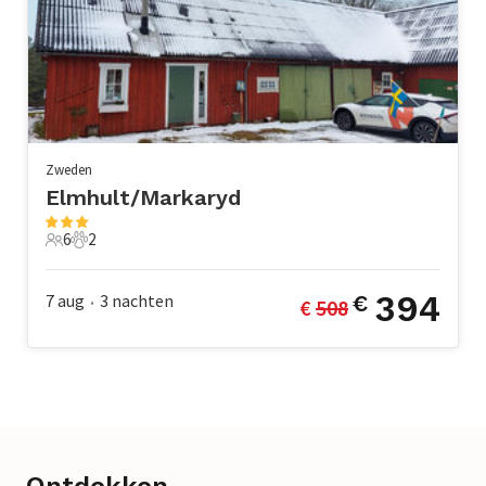
Zweden
Elmhult/Markaryd
6
2
6 Gasten
2 Huisdieren
394
7 aug
3
nachten
€
€ 
508
•
Ontdekken