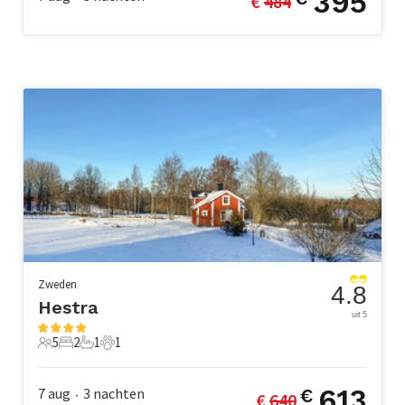
395
€ 
484
Zweden
4.8
Hestra
uit 5
5
2
1
1
5 Gasten
2 Slaapkamers
1 Badkamer
1 Huisdier
613
7 aug
3
nachten
€
€ 
640
•