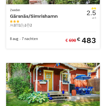
Zweden
2.5
Gärsnäs/Simrishamn
uit 5
3
1
1
2
3 Gasten
1 Slaapkamer
1 Badkamer
2 Huisdieren
483
8 aug
7
nachten
€
€ 
690
•