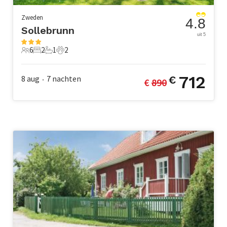
Zweden
4.8
Sollebrunn
uit 5
6
2
1
2
6 Gasten
2 Slaapkamers
1 Badkamer
2 Huisdieren
712
8 aug
7
nachten
€
€ 
890
•