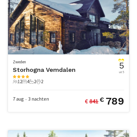
Zweden
5
Storhogna Vemdalen
uit 5
12
4
2
2
12 Gasten
4 Slaapkamers
2 Badkamers
2 Huisdieren
789
7 aug
3
nachten
€
€ 
841
•