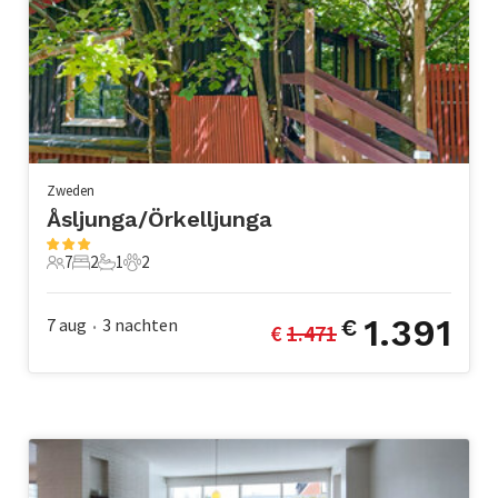
Zweden
Åsljunga/Örkelljunga
7
2
1
2
7 Gasten
2 Slaapkamers
1 Badkamer
2 Huisdieren
1.391
7 aug
3
nachten
€
€ 
1.471
•