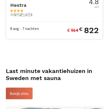
4.8
Hestra
uit 5
5
2
1
1
5 Gasten
2 Slaapkamers
1 Badkamer
1 Huisdier
822
8 aug
7
nachten
€
€ 
914
•
Last minute vakantiehuizen in
Sweden met sauna
Bekijk alles