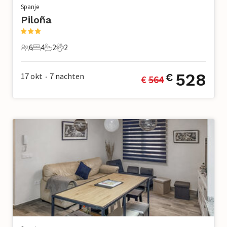
Spanje
Piloña
6
4
2
2
6 Gasten
4 Slaapkamers
2 Badkamers
2 Huisdieren
528
17 okt
7
nachten
€
€ 
564
•