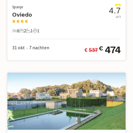
Spanje
4.7
Oviedo
uit 5
6
2
1
1
6 Gasten
2 Slaapkamers
1 Badkamer
1 Huisdier
474
31 okt
7
nachten
€
€ 
537
•