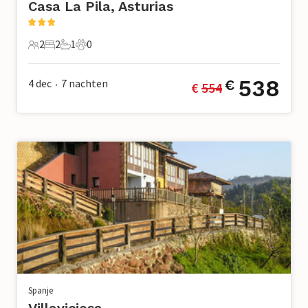
Casa La Pila, Asturias
2
2
1
0
2 Gasten
2 Slaapkamers
1 Badkamer
0 Huisdieren
538
4 dec
7
nachten
€
€ 
554
•
Spanje
Villaviciosa