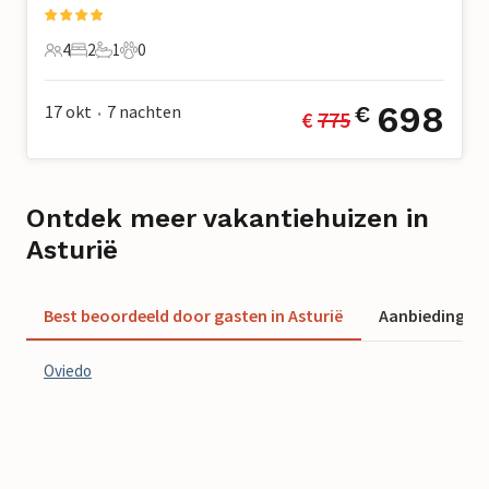
4
2
1
0
4 Gasten
2 Slaapkamers
1 Badkamer
0 Huisdieren
698
17 okt
7
nachten
€
€ 
775
•
Ontdek meer vakantiehuizen in
Asturië
Best beoordeeld door gasten in Asturië
Aanbiedingen 
Oviedo