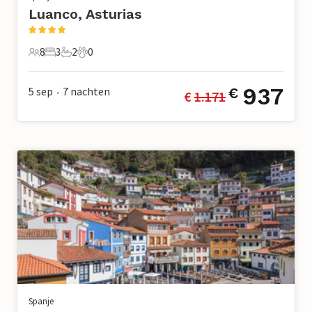
Luanco, Asturias
8
3
2
0
8 Gasten
3 Slaapkamers
2 Badkamers
0 Huisdieren
937
5 sep
7
nachten
€
€ 
1.171
•
Spanje