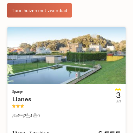
Toon huizen met zwembad
Spanje
3
Llanes
uit 5
4
2
1
0
4 Gasten
2 Slaapkamers
1 Badkamer
0 Huisdieren
19 sep
7
nachten
•