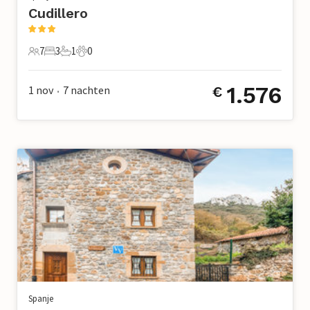
Cudillero
7
3
1
0
7 Gasten
3 Slaapkamers
1 Badkamer
0 Huisdieren
1.576
1 nov
7
nachten
€
•
Spanje