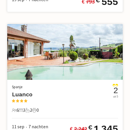
555
€
€ 
793
Spanje
2
Luanco
uit 5
6
3
2
0
6 Gasten
3 Slaapkamers
2 Badkamers
0 Huisdieren
1.345
11 sep
7
nachten
€
€ 
2.242
•