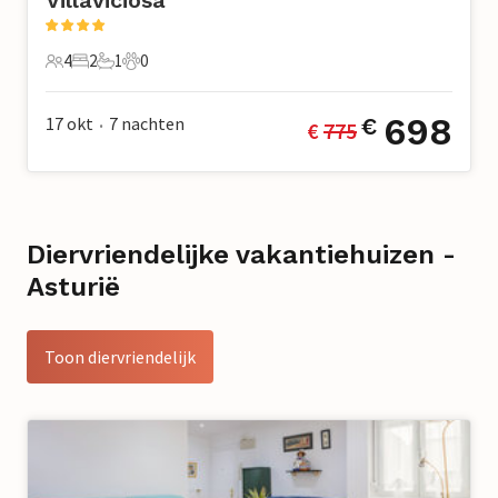
4
2
1
0
4 Gasten
2 Slaapkamers
1 Badkamer
0 Huisdieren
698
17 okt
7
nachten
€
€ 
775
•
Diervriendelijke vakantiehuizen -
Asturië
Toon diervriendelijk