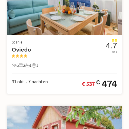
Spanje
4.7
Oviedo
uit 5
6
2
1
1
6 Gasten
2 Slaapkamers
1 Badkamer
1 Huisdier
474
31 okt
7
nachten
€
€ 
537
•