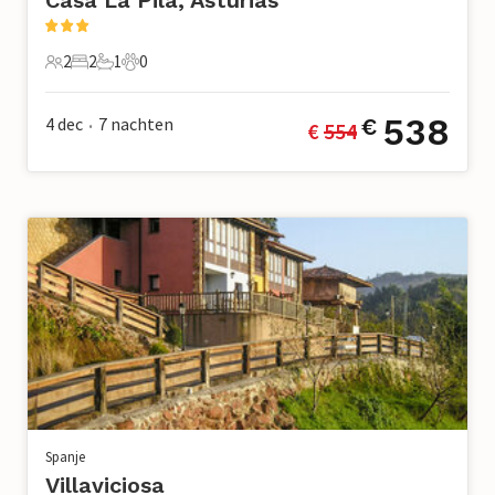
Casa La Pila, Asturias
2
2
1
0
2 Gasten
2 Slaapkamers
1 Badkamer
0 Huisdieren
538
4 dec
7
nachten
€
€ 
554
•
Spanje
Villaviciosa