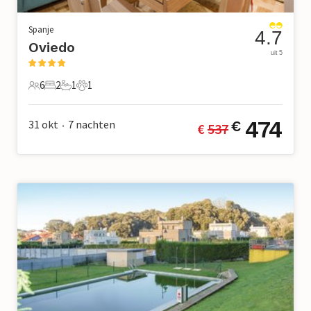
Spanje
4.7
Oviedo
uit 5
6
2
1
1
6 Gasten
2 Slaapkamers
1 Badkamer
1 Huisdier
474
31 okt
7
nachten
€
€ 
537
•