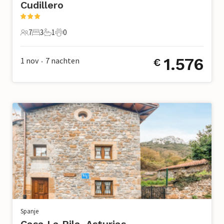
Cudillero
7
3
1
0
7 Gasten
3 Slaapkamers
1 Badkamer
0 Huisdieren
1.576
1 nov
7
nachten
€
•
Spanje