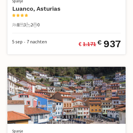
Spanje
Luanco, Asturias
8
3
2
0
8 Gasten
3 Slaapkamers
2 Badkamers
0 Huisdieren
937
5 sep
7
nachten
€
€ 
1.171
•
Spanje