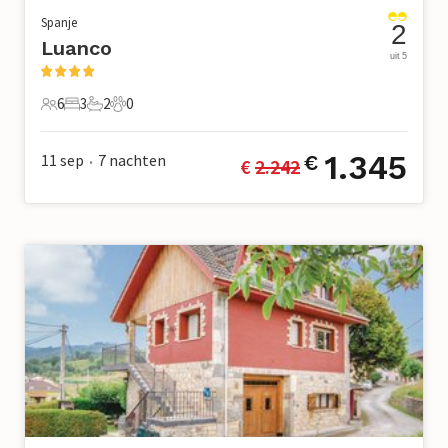
Spanje
2
Luanco
uit 5
6
3
2
0
6 Gasten
3 Slaapkamers
2 Badkamers
0 Huisdieren
1.345
11 sep
7
nachten
€
€ 
2.242
•