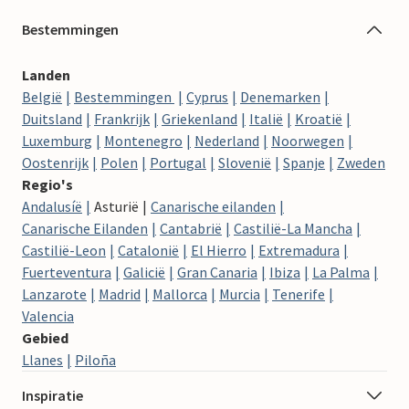
Bestemmingen
Landen
België
Bestemmingen
Cyprus
Denemarken
Duitsland
Frankrijk
Griekenland
Italië
Kroatië
Luxemburg
Montenegro
Nederland
Noorwegen
Oostenrijk
Polen
Portugal
Slovenië
Spanje
Zweden
Regio's
Andalusíë
Asturië
Canarische eilanden
Canarische Eilanden
Cantabrië
Castilië-La Mancha
Castilië-Leon
Catalonië
El Hierro
Extremadura
Fuerteventura
Galicië
Gran Canaria
Ibiza
La Palma
Lanzarote
Madrid
Mallorca
Murcia
Tenerife
Valencia
Gebied
Llanes
Piloña
Inspiratie