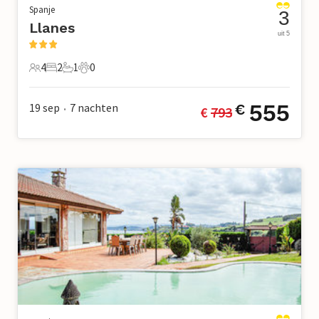
Spanje
3
Llanes
uit 5
4
2
1
0
4 Gasten
2 Slaapkamers
1 Badkamer
0 Huisdieren
555
19 sep
7
nachten
€
€ 
793
•