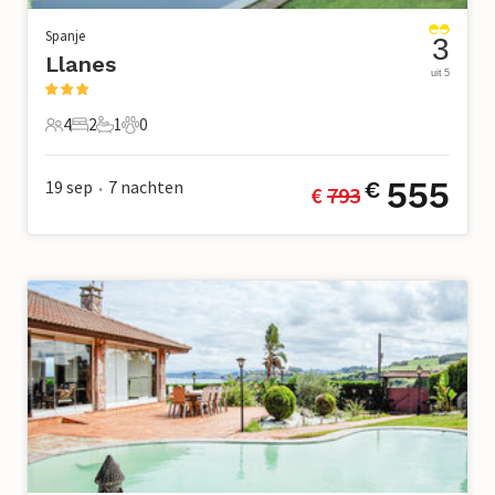
Spanje
3
Llanes
uit 5
4
2
1
0
4 Gasten
2 Slaapkamers
1 Badkamer
0 Huisdieren
555
19 sep
7
nachten
€
€ 
793
•