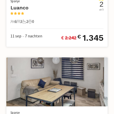
Spanje
2
Luanco
uit 5
6
3
2
0
6 Gasten
3 Slaapkamers
2 Badkamers
0 Huisdieren
1.345
11 sep
7
nachten
€
€ 
2.242
•
Spanje