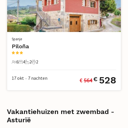
Spanje
Piloña
6
4
2
2
6 Gasten
4 Slaapkamers
2 Badkamers
2 Huisdieren
528
17 okt
7
nachten
€
€ 
564
•
Vakantiehuizen met zwembad -
Asturië