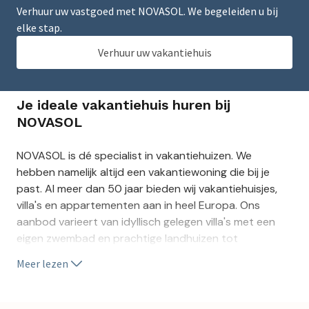
Verhuur uw vastgoed met NOVASOL. We begeleiden u bij
elke stap.
Verhuur uw vakantiehuis
Je ideale vakantiehuis huren bij
NOVASOL
NOVASOL is dé specialist in vakantiehuizen. We
hebben namelijk altijd een vakantiewoning die bij je
past. Al meer dan 50 jaar bieden wij vakantiehuisjes,
villa's en appartementen aan in heel Europa. Ons
aanbod varieert van idyllisch gelegen villa's met een
eigen zwembad en prachtige landhuizen tot
appartementen aan zee in bekende steden. Profiteer
Meer lezen
van de grootste keuze in accommodaties op bekende
vakantiebestemmingen of op unieke locaties. Zo
veelzijdig en divers als het vakantieland is, zijn onze