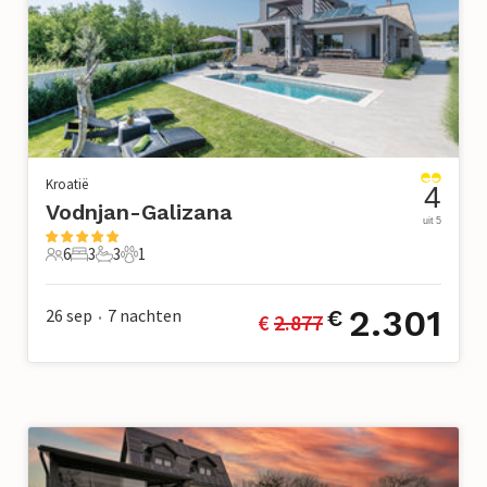
Kroatië
4
Vodnjan-Galizana
uit 5
6
3
3
1
6 Gasten
3 Slaapkamers
3 Badkamers
1 Huisdier
2.301
26 sep
7
nachten
€
€ 
2.877
•