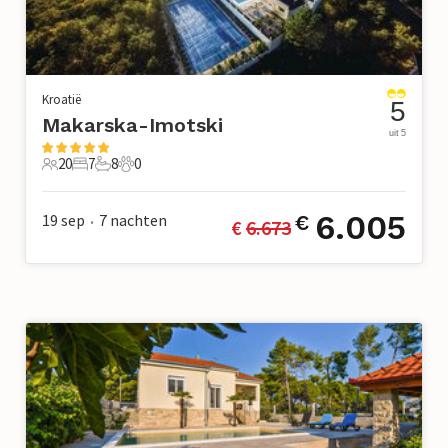
Kroatië
5
Makarska-Imotski
uit 5
20
7
8
0
20 Gasten
7 Slaapkamers
8 Badkamers
0 Huisdieren
6.005
19 sep
7
nachten
€
€ 
6.673
•