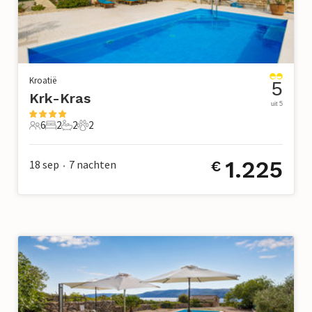
Kroatië
5
Krk-Kras
uit 5
6
2
2
2
6 Gasten
2 Slaapkamers
2 Badkamers
2 Huisdieren
1.225
18 sep
7
nachten
€
•