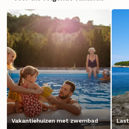
Vakantiehuizen met zwembad
Last