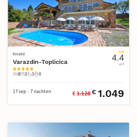
Kroatië
4.4
Varazdin-Toplicica
uit 5
8
3
3
0
8 Gasten
3 Slaapkamers
3 Badkamers
0 Huisdieren
1.049
17 sep
7
nachten
€
€ 
1.128
•