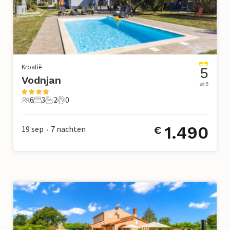
Kroatië
5
Vodnjan
uit 5
6
3
2
0
6 Gasten
3 Slaapkamers
2 Badkamers
0 Huisdieren
1.490
19 sep
7
nachten
€
•