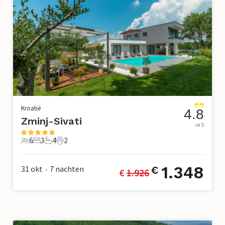
Kroatië
4.8
Zminj-Sivati
uit 5
6
3
4
2
6 Gasten
3 Slaapkamers
4 Badkamers
2 Huisdieren
1.348
31 okt
7
nachten
€
€ 
1.926
•