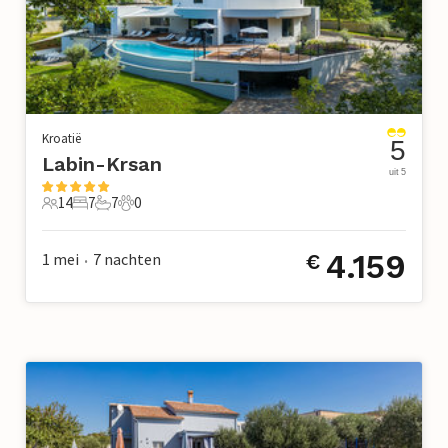
Kroatië
5
Labin-Krsan
uit 5
14
7
7
0
14 Gasten
7 Slaapkamers
7 Badkamers
0 Huisdieren
4.159
1 mei
7
nachten
€
•