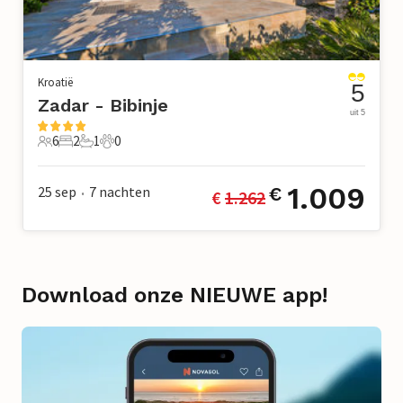
Kroatië
5
Zadar - Bibinje
uit 5
6
2
1
0
6 Gasten
2 Slaapkamers
1 Badkamer
0 Huisdieren
1.009
25 sep
7
nachten
€
€ 
1.262
•
Download onze NIEUWE app!