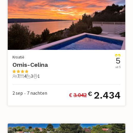
Kroatië
5
Omis-Celina
uit 5
7
4
3
1
7 Gasten
4 Slaapkamers
3 Badkamers
1 Huisdier
2.434
2 sep
7
nachten
€
€ 
3.042
•