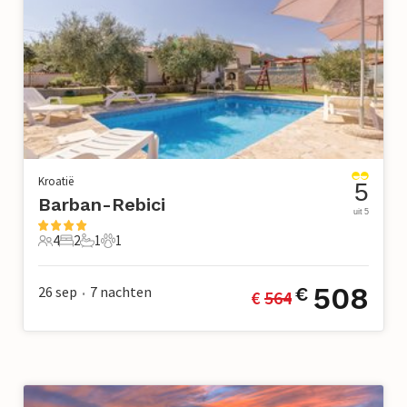
Kroatië
5
Barban-Rebici
uit 5
4
2
1
1
4 Gasten
2 Slaapkamers
1 Badkamer
1 Huisdier
508
26 sep
7
nachten
€
€ 
564
•