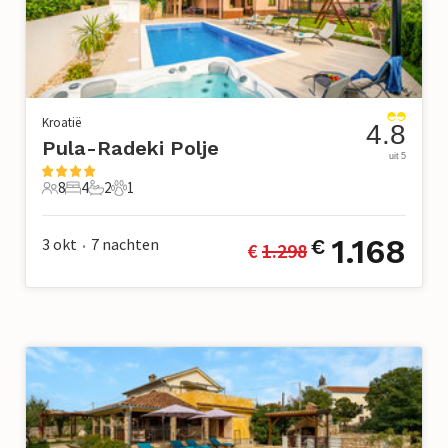
Kroatië
4.8
Pula-Radeki Polje
uit 5
8
4
2
1
8 Gasten
4 Slaapkamers
2 Badkamers
1 Huisdier
1.168
3 okt
7
nachten
€
€ 
1.298
•