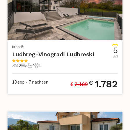
Kroatië
5
Ludbreg-Vinogradi Ludbreski
uit 5
12
5
4
1
12 Gasten
5 Slaapkamers
4 Badkamers
1 Huisdier
1.782
13 sep
7
nachten
€
€ 
2.189
•