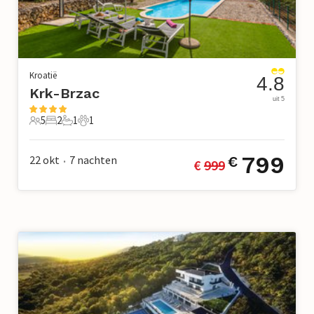
Kroatië
4.8
Krk-Brzac
uit 5
5
2
1
1
5 Gasten
2 Slaapkamers
1 Badkamer
1 Huisdier
799
22 okt
7
nachten
€
€ 
999
•