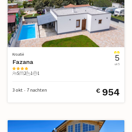
Kroatië
5
Fazana
uit 5
5
2
1
1
5 Gasten
2 Slaapkamers
1 Badkamer
1 Huisdier
954
3 okt
7
nachten
€
•