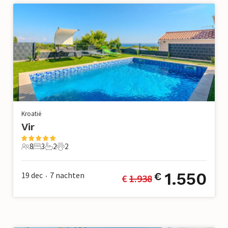
Kroatië
Vir
8
3
2
2
8 Gasten
3 Slaapkamers
2 Badkamers
2 Huisdieren
1.550
19 dec
7
nachten
€
€ 
1.938
•