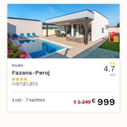
Kroatië
4.7
Fazana-Peroj
uit 5
5
2
2
1
5 Gasten
2 Slaapkamers
2 Badkamers
1 Huisdier
999
3 okt
7
nachten
€
€ 
1.249
•