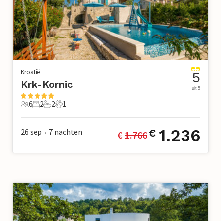
Kroatië
5
Krk-Kornic
uit 5
6
2
2
1
6 Gasten
2 Slaapkamers
2 Badkamers
1 Huisdier
1.236
26 sep
7
nachten
€
€ 
1.766
•