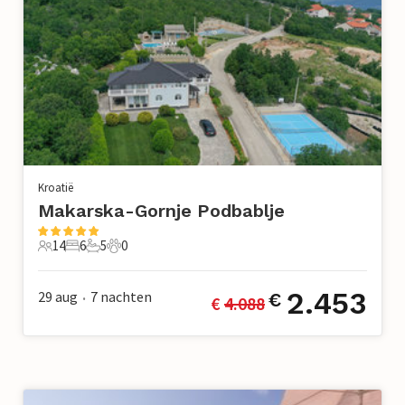
Kroatië
Makarska-Gornje Podbablje
14
6
5
0
14 Gasten
6 Slaapkamers
5 Badkamers
0 Huisdieren
2.453
29 aug
7
nachten
€
€ 
4.088
•