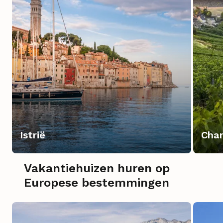
Istrië
Cha
Vakantiehuizen huren op
Europese bestemmingen