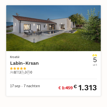
Kroatië
5
Labin-Krsan
uit 5
8
3
3
0
8 Gasten
3 Slaapkamers
3 Badkamers
0 Huisdieren
1.313
17 sep
7
nachten
€
€ 
1.459
•