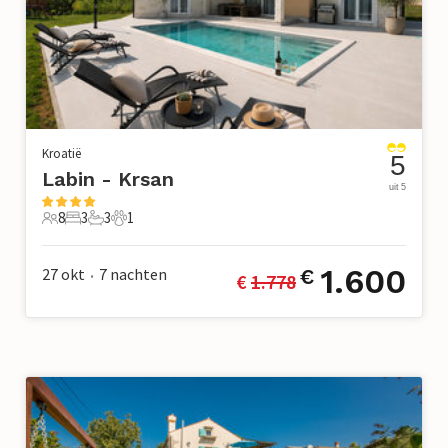
Kroatië
5
Labin - Krsan
uit 5
8
3
3
1
8 Gasten
3 Slaapkamers
3 Badkamers
1 Huisdier
1.600
27 okt
7
nachten
€
€ 
1.778
•