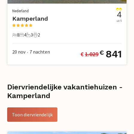
Nederland
4
Kamperland
uit 5
8
4
3
2
8 Gasten
4 Slaapkamers
3 Badkamers
2 Huisdieren
841
20 nov
7
nachten
€
€ 
1.029
•
Diervriendelijke vakantiehuizen -
Kamperland
Toon diervriendelijk