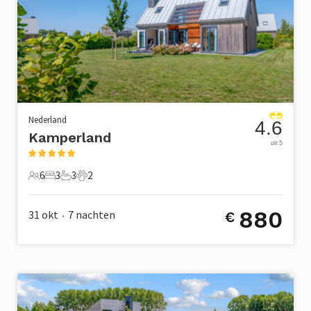
Nederland
4.6
Kamperland
uit 5
6
3
3
2
6 Gasten
3 Slaapkamers
3 Badkamers
2 Huisdieren
880
31 okt
7
nachten
€
•