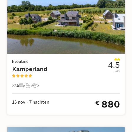
Nederland
4.5
Kamperland
uit 5
6
3
2
2
6 Gasten
3 Slaapkamers
2 Badkamers
2 Huisdieren
880
15 nov
7
nachten
€
•