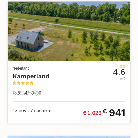
Nederland
4.6
Kamperland
uit 5
8
4
3
0
8 Gasten
4 Slaapkamers
3 Badkamers
0 Huisdieren
941
13 nov
7
nachten
€
€ 
1.029
•