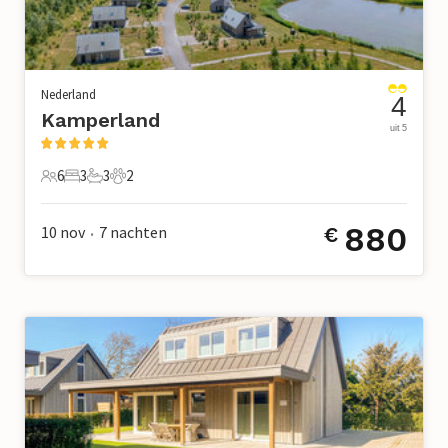
Nederland
4
Kamperland
uit 5
6
3
3
2
6 Gasten
3 Slaapkamers
3 Badkamers
2 Huisdieren
880
10 nov
7
nachten
€
•