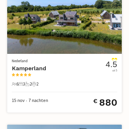
Nederland
4.5
Kamperland
uit 5
6
3
2
2
6 Gasten
3 Slaapkamers
2 Badkamers
2 Huisdieren
880
15 nov
7
nachten
€
•