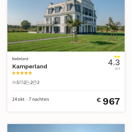
Nederland
4.3
Kamperland
uit 5
5
2
2
2
5 Gasten
2 Slaapkamers
2 Badkamers
2 Huisdieren
967
24 okt
7
nachten
€
•