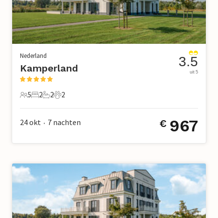
Nederland
3.5
Kamperland
uit 5
5
2
2
2
5 Gasten
2 Slaapkamers
2 Badkamers
2 Huisdieren
967
24 okt
7
nachten
€
•