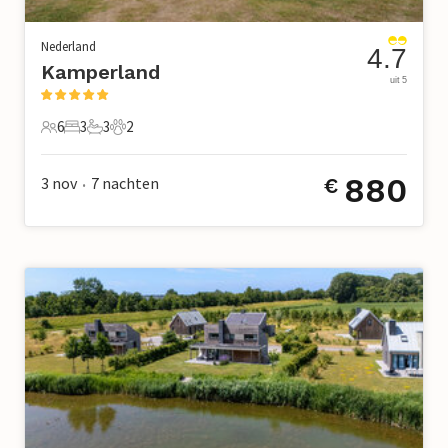
Nederland
4.7
Kamperland
uit 5
6
3
3
2
6 Gasten
3 Slaapkamers
3 Badkamers
2 Huisdieren
880
3 nov
7
nachten
€
•