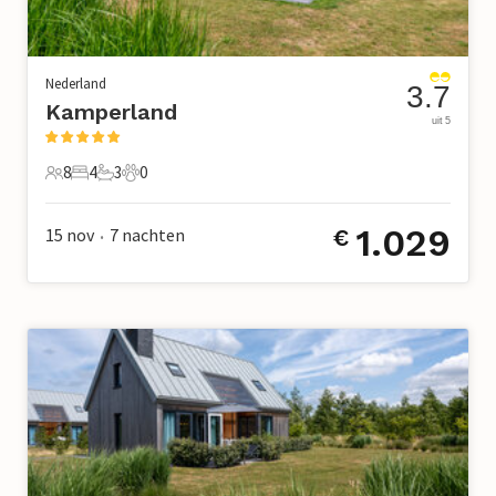
Nederland
3.7
Kamperland
uit 5
8
4
3
0
8 Gasten
4 Slaapkamers
3 Badkamers
0 Huisdieren
1.029
15 nov
7
nachten
€
•