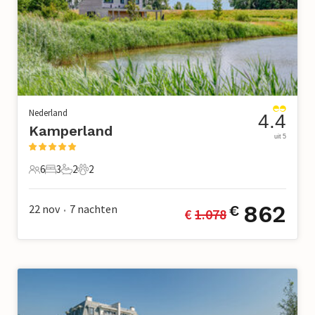
Nederland
4.4
Kamperland
uit 5
6
3
2
2
6 Gasten
3 Slaapkamers
2 Badkamers
2 Huisdieren
862
22 nov
7
nachten
€
€ 
1.078
•