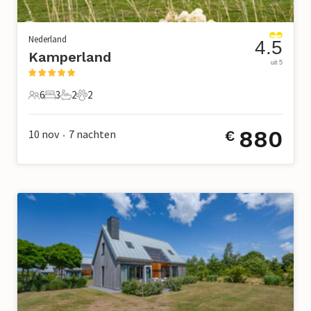
Nederland
4.5
Kamperland
uit 5
6
3
2
2
6 Gasten
3 Slaapkamers
2 Badkamers
2 Huisdieren
880
10 nov
7
nachten
€
•