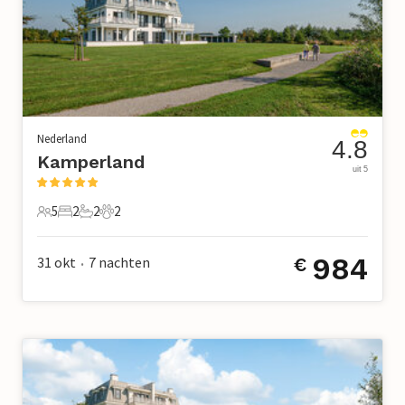
Nederland
4.8
Kamperland
uit 5
5
2
2
2
5 Gasten
2 Slaapkamers
2 Badkamers
2 Huisdieren
984
31 okt
7
nachten
€
•