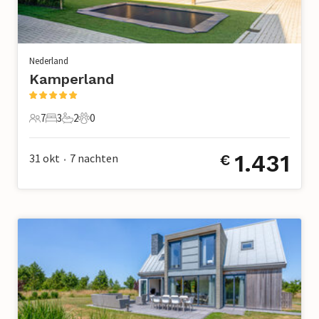
Nederland
Kamperland
7
3
2
0
7 Gasten
3 Slaapkamers
2 Badkamers
0 Huisdieren
1.431
31 okt
7
nachten
€
•