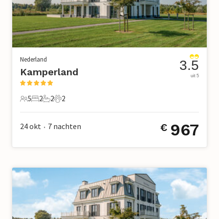
Nederland
3.5
Kamperland
uit 5
5
2
2
2
5 Gasten
2 Slaapkamers
2 Badkamers
2 Huisdieren
967
24 okt
7
nachten
€
•