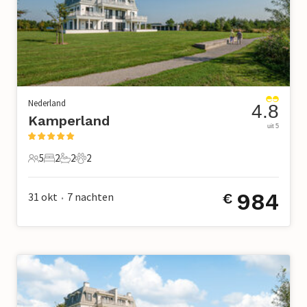
Nederland
4.8
Kamperland
uit 5
5
2
2
2
5 Gasten
2 Slaapkamers
2 Badkamers
2 Huisdieren
984
31 okt
7
nachten
€
•