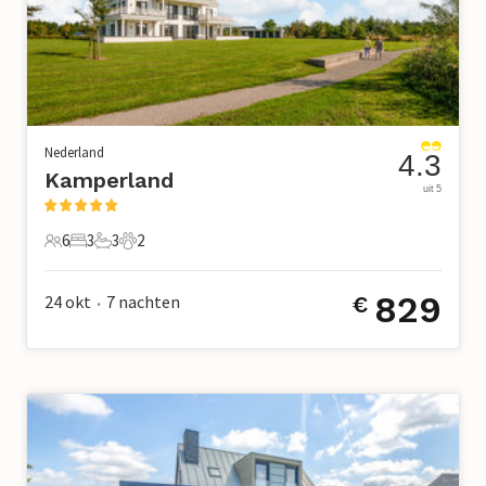
Nederland
4.3
Kamperland
uit 5
6
3
3
2
6 Gasten
3 Slaapkamers
3 Badkamers
2 Huisdieren
829
24 okt
7
nachten
€
•