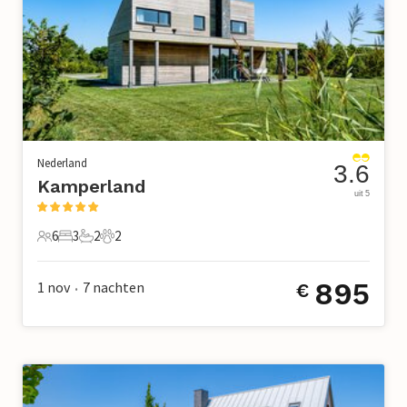
Nederland
3.6
Kamperland
uit 5
6
3
2
2
6 Gasten
3 Slaapkamers
2 Badkamers
2 Huisdieren
895
1 nov
7
nachten
€
•