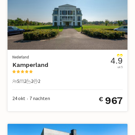
Nederland
4.9
Kamperland
uit 5
5
2
2
2
5 Gasten
2 Slaapkamers
2 Badkamers
2 Huisdieren
967
24 okt
7
nachten
€
•