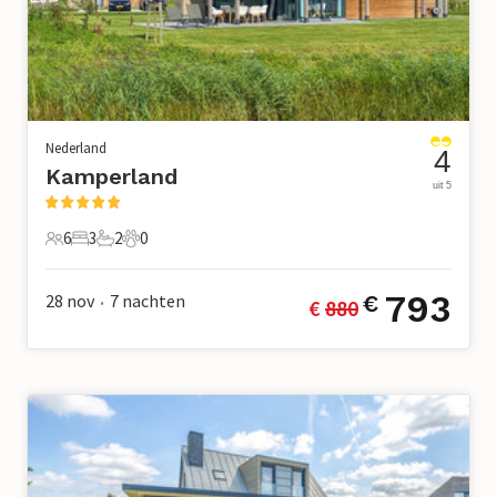
Nederland
4
Kamperland
uit 5
6
3
2
0
6 Gasten
3 Slaapkamers
2 Badkamers
0 Huisdieren
793
28 nov
7
nachten
€
€ 
880
•