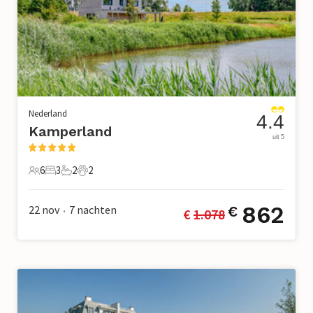
Nederland
4.4
Kamperland
uit 5
6
3
2
2
6 Gasten
3 Slaapkamers
2 Badkamers
2 Huisdieren
862
22 nov
7
nachten
€
€ 
1.078
•