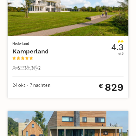
Nederland
4.3
Kamperland
uit 5
6
3
3
2
6 Gasten
3 Slaapkamers
3 Badkamers
2 Huisdieren
829
24 okt
7
nachten
€
•