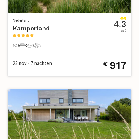
Nederland
4.3
Kamperland
uit 5
6
3
3
2
6 Gasten
3 Slaapkamers
3 Badkamers
2 Huisdieren
917
23 nov
7
nachten
€
•