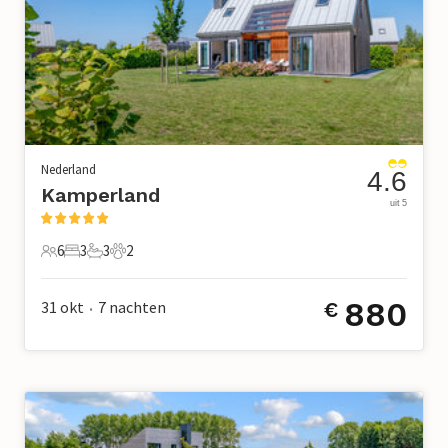
Nederland
4.6
Kamperland
uit 5
6
3
3
2
6 Gasten
3 Slaapkamers
3 Badkamers
2 Huisdieren
880
31 okt
7
nachten
€
•