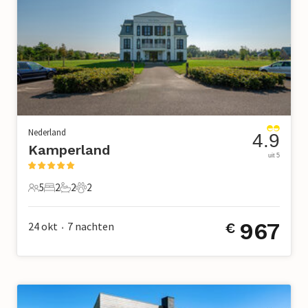
Nederland
4.9
Kamperland
uit 5
5
2
2
2
5 Gasten
2 Slaapkamers
2 Badkamers
2 Huisdieren
967
24 okt
7
nachten
€
•