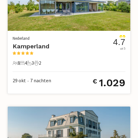
Nederland
4.7
Kamperland
uit 5
8
4
3
2
8 Gasten
4 Slaapkamers
3 Badkamers
2 Huisdieren
1.029
29 okt
7
nachten
€
•