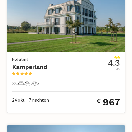
Nederland
4.3
Kamperland
uit 5
5
2
2
2
5 Gasten
2 Slaapkamers
2 Badkamers
2 Huisdieren
967
24 okt
7
nachten
€
•