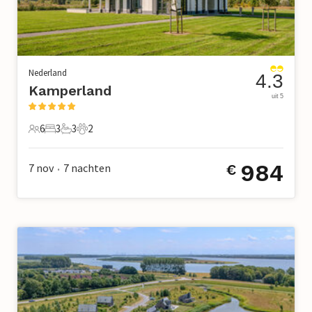
Nederland
4.3
Kamperland
uit 5
6
3
3
2
6 Gasten
3 Slaapkamers
3 Badkamers
2 Huisdieren
984
7 nov
7
nachten
€
•