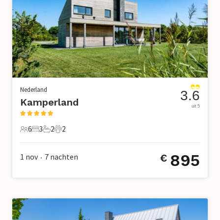
Nederland
3.6
Kamperland
uit 5
6
3
2
2
6 Gasten
3 Slaapkamers
2 Badkamers
2 Huisdieren
895
1 nov
7
nachten
€
•