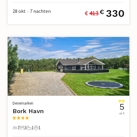
330
28 okt
7
nachten
€
€ 
413
•
Denemarken
5
Bork Havn
uit 5
7
3
1
1
7 Gasten
3 Slaapkamers
1 Badkamer
1 Huisdier