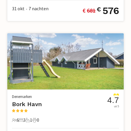
576
31 okt
7
nachten
€
€ 
681
•
Denemarken
4.7
Bork Havn
uit 5
6
3
1
0
6 Gasten
3 Slaapkamers
1 Badkamer
0 Huisdieren