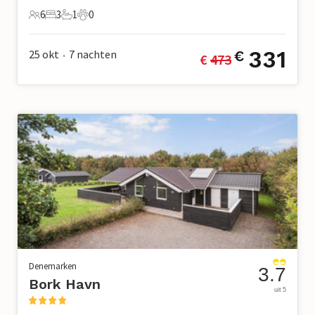
6
3
1
0
6 Gasten
3 Slaapkamers
1 Badkamer
0 Huisdieren
331
25 okt
7
nachten
€
€ 
473
•
Denemarken
3.7
Bork Havn
uit 5