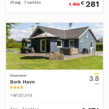
281
29 aug
7
nachten
€
€ 
402
•
Denemarken
3.8
Bork Havn
uit 5
6
2
1
1
6 Gasten
2 Slaapkamers
1 Badkamer
1 Huisdier
7 nov
7
nachten