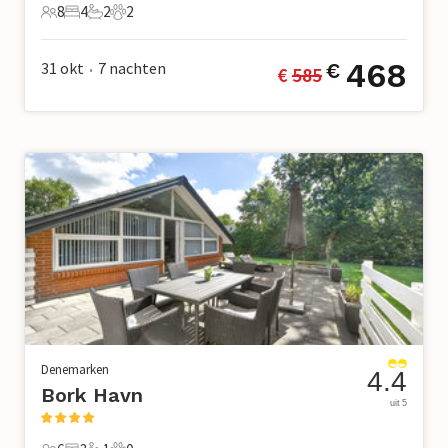
8
4
2
2
8 Gasten
4 Slaapkamers
2 Badkamers
2 Huisdieren
468
31 okt
7
nachten
€
€ 
585
•
Denemarken
4.4
Bork Havn
uit 5