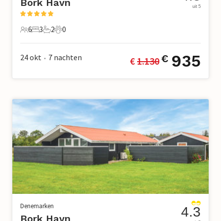
Bork Havn
uit 5
6
3
2
0
6 Gasten
3 Slaapkamers
2 Badkamers
0 Huisdieren
935
24 okt
7
nachten
€
€ 
1.130
•
Denemarken
4.3
Bork Havn