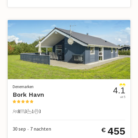
Denemarken
4.1
Bork Havn
uit 5
8
3
1
3
8 Gasten
3 Slaapkamers
1 Badkamer
3 Huisdieren
455
30 sep
7
nachten
€
•