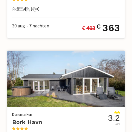
8
4
1
0
8 Gasten
4 Slaapkamers
1 Badkamer
0 Huisdieren
363
30 aug
7
nachten
€
€ 
403
•
Denemarken
3.2
Bork Havn
uit 5