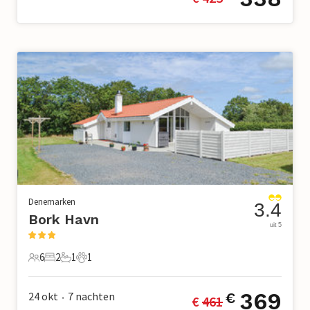
Denemarken
3.4
Bork Havn
uit 5
6
2
1
1
6 Gasten
2 Slaapkamers
1 Badkamer
1 Huisdier
369
24 okt
7
nachten
€
€ 
461
•