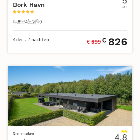
5
Bork Havn
uit 5
8
4
2
0
8 Gasten
4 Slaapkamers
2 Badkamers
0 Huisdieren
826
4 dec
7
nachten
€
€ 
899
•
Denemarken
4.8