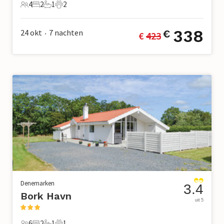
4
2
1
2
4 Gasten
2 Slaapkamers
1 Badkamer
2 Huisdieren
338
24 okt
7
nachten
€
€ 
423
•
Denemarken
3.4
Bork Havn
uit 5
6
2
1
1