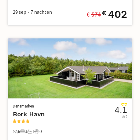
402
29 sep
7
nachten
€
€ 
574
•
Denemarken
4.1
Bork Havn
uit 5
6
3
1
0
6 Gasten
3 Slaapkamers
1 Badkamer
0 Huisdieren