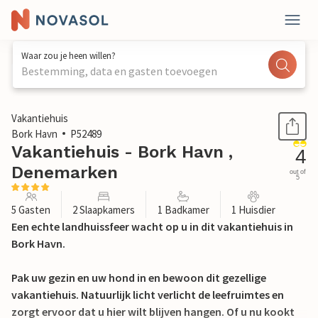
Waar zou je heen willen?
Bestemming, data en gasten toevoegen
1 / 19
Vakantiehuis
Bork Havn
P52489
Vakantiehuis - Bork Havn ,
4
Denemarken
out of
5
5 Gasten
2 Slaapkamers
1 Badkamer
1 Huisdier
Een echte landhuissfeer wacht op u in dit vakantiehuis in
Bork Havn.
Pak uw gezin en uw hond in en bewoon dit gezellige
vakantiehuis. Natuurlijk licht verlicht de leefruimtes en
zorgt ervoor dat u hier wilt blijven hangen. Of u nu kookt