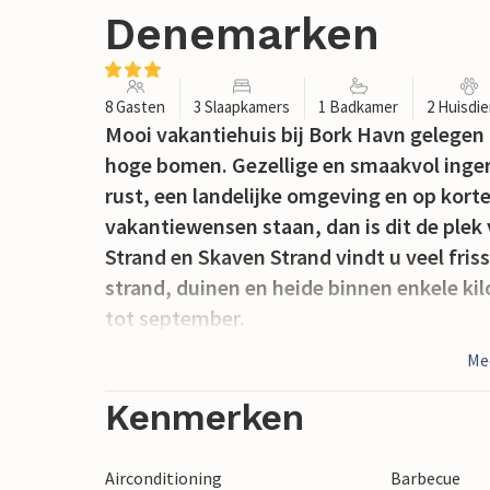
Denemarken
8 Gasten
3 Slaapkamers
1 Badkamer
2 Huisdi
Mooi vakantiehuis bij Bork Havn gelegen
hoge bomen. Gezellige en smaakvol inger
rust, een landelijke omgeving en op korte
vakantiewensen staan, dan is dit de ple
Strand en Skaven Strand vindt u veel fris
strand, duinen en heide binnen enkele k
tot september.
Me
Kenmerken
Airconditioning
Barbecue