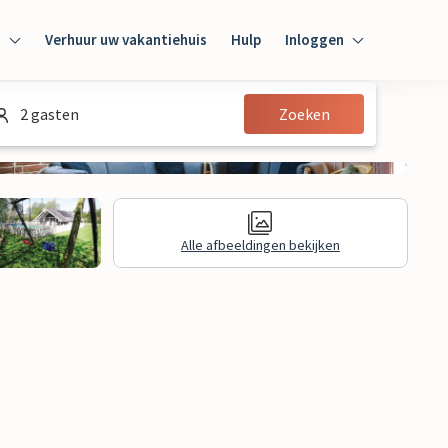
n
Verhuur uw vakantiehuis
Hulp
Inloggen
Inloggen
2 gasten
Zoeken
Gast
Huiseigenaar
Alle afbeeldingen bekijken