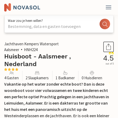
Waar zou je heen willen?
Bestemming, data en gasten toevoegen
1 / 28
Jachthaven Kempers Watersport
Aalsmeer
HNH224
Huisboot - Aalsmeer ,
4.5
Nederland
out of 5
4 Gasten
2 Slaapkamers
1 Badkamer
0 Huisdieren
Vakantie op het water zonder echte boot? Dan is deze
woonboot voor vier volwassenen en twee kinderen echt
een perfecte optie! Prachtig gelegen in een jachthaven in
Leimuiden, Aalsmeer. Er is een dakterras ter grootte van
het huis met een panoramisch uitzicht op de
Westeinderplassen en de jachthaven. Er is ook een kleiner