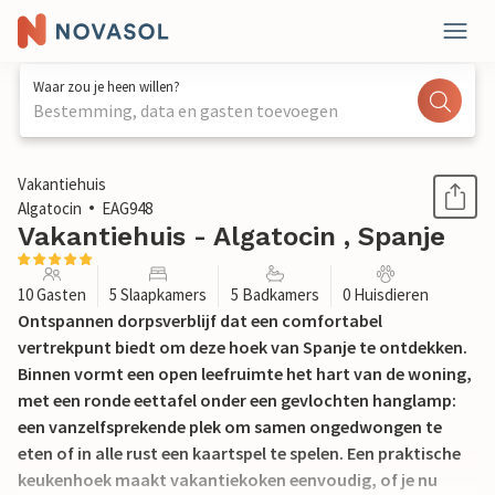
Waar zou je heen willen?
Bestemming, data en gasten toevoegen
1 / 36
Vakantiehuis
Algatocin
EAG948
Vakantiehuis - Algatocin , Spanje
10 Gasten
5 Slaapkamers
5 Badkamers
0 Huisdieren
Ontspannen dorpsverblijf dat een comfortabel
vertrekpunt biedt om deze hoek van Spanje te ontdekken.
Binnen vormt een open leefruimte het hart van de woning,
met een ronde eettafel onder een gevlochten hanglamp:
een vanzelfsprekende plek om samen ongedwongen te
eten of in alle rust een kaartspel te spelen. Een praktische
keukenhoek maakt vakantiekoken eenvoudig, of je nu