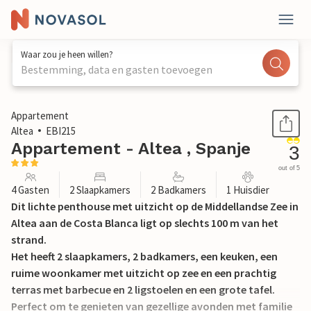
Waar zou je heen willen?
Bestemming, data en gasten toevoegen
1 / 19
Appartement
Altea
EBI215
Appartement - Altea , Spanje
3
out of 5
4 Gasten
2 Slaapkamers
2 Badkamers
1 Huisdier
Dit lichte penthouse met uitzicht op de Middellandse Zee in
Altea aan de Costa Blanca ligt op slechts 100 m van het
strand.
Het heeft 2 slaapkamers, 2 badkamers, een keuken, een
ruime woonkamer met uitzicht op zee en een prachtig
terras met barbecue en 2 ligstoelen en een grote tafel.
Perfect om te genieten van gezellige avonden met familie