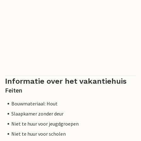
vervoer op het eiland.
Er is een veerdienst vanaf Grenaa (met gratis lang parkeren
in de haven) en een luchtverbinding vanaf Roskilde.
Controleer wanneer u naar het eiland kunt reizen voordat
u een vakantiehuis boekt. Het eiland is vrijwel autovrij,
aangezien er slechts enkele kilometers asfaltweg zijn. Wel
komen er bedrijfswagens en hebben vaste bewoners een
auto. Toeristen kunnen bij geselecteerde vertrektijden een
auto krijgen voor prijzen vanaf DKK 3.200.
Informatie over het vakantiehuis
Feiten
Bouwmateriaal: Hout
Slaapkamer zonder deur
Niet te huur voor jeugdgroepen
Niet te huur voor scholen