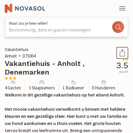
Waar zou je heen willen?
Bestemming, data en gasten toevoegen
1 / 21
Vakantiehuis
Anholt
D75004
Vakantiehuis - Anholt ,
3.5
Denemarken
out of 5
4 Gasten
3 Slaapkamers
1 Badkamer
0 Huisdieren
Welkom in dit gezellige vakantiehuis op het eiland Anholt.
Het mooie vakantiehuis verwelkomt u binnen met heldere
kleuren en een gezellige sfeer. Hier kunt u met uw familie en
uw hond aankomen en u thuis voelen. Het grote houten
terras breidt uw leefruimte uit. Breng een ontspannende