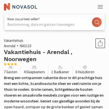
Waar zou je heen willen?
Bestemming, data en gasten toevoegen
1 / 25
Vakantiehuis
Arendal
NAS110
Vakantiehuis - Arendal ,
Noorwegen
7 Gasten
4 Slaapkamers
1 Badkamer
0 Huisdieren
Breng een ontspannen vakantie door in dit prachtige huis
met een lichte, Scandinavische sfeer en veel ruimte om je
thuis te voelen. Grote ramen, lichtgekleurde houten
vloeren en smaakvolle meubels zorgen voor een rustige en
moderne woonsfeer. Geniet van gezellige avonden bij de
open haard, ontspan op de grote banken of geniet samen