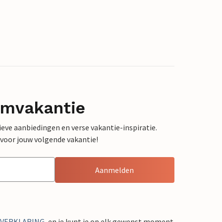
omvakantie
sieve aanbiedingen en verse vakantie-inspiratie.
 voor jouw volgende vakantie!
Aanmelden
YVERKLARING
, en je kunt je op elk gewenst moment