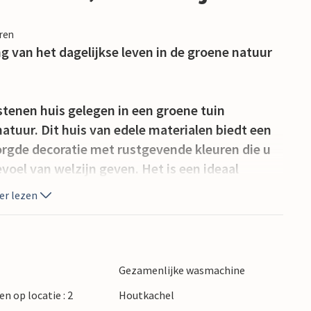
eren
 van het dagelijkse leven in de groene natuur
stenen huis gelegen in een groene tuin
tuur. Dit huis van edele materialen biedt een
orgde decoratie met rustgevende kleuren die u
oel van welzijn geven. Het is een ideaal
 het zonnige balkon te genieten van het zachte
er lezen
en rustige sfeer is gegarandeerd.
n 12e eeuwse kasteel, de Saint Laurent kerk en
oude centrum met zijn prachtige fonteinen. Op
Gezamenlijke wasmachine
streek proeven, vooral de kastanjecrème, die
en op locatie : 2
Houtkachel
dorp Ucel met zijn smalle straatjes en de