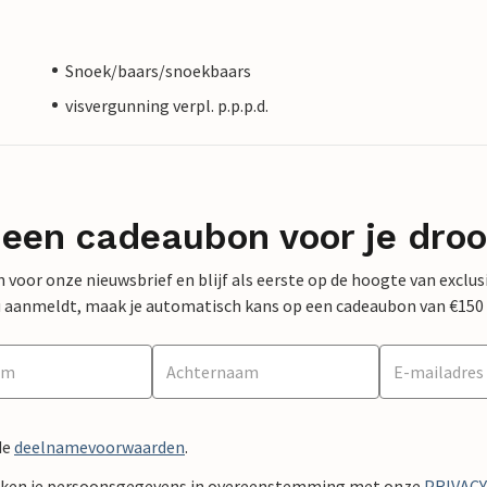
Snoek/baars/snoekbaars
visvergunning verpl. p.p.p.d.
 een cadeaubon voor je dro
 in voor onze nieuwsbrief en blijf als eerste op de hoogte van exclu
 nu aanmeldt, maak je automatisch kans op een cadeaubon van €150
de
deelnamevoorwaarden
.
ken je persoonsgegevens in overeenstemming met onze
PRIVAC