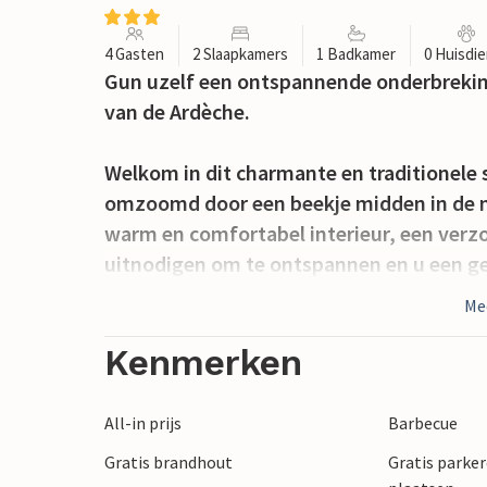
4 Gasten
2 Slaapkamers
1 Badkamer
0 Huisdi
Gun uzelf een ontspannende onderbreking
van de Ardèche.
Welkom in dit charmante en traditionele 
omzoomd door een beekje midden in de na
warm en comfortabel interieur, een verz
uitnodigen om te ontspannen en u een gev
vakantiehuis om tijdens de maaltijden op
Me
landschap van de Ardèche. Een idyllische 
Kenmerken
Ontdek de prachtige stad Aubenas met zij
de Saint Benoît kathedraal, evenals het 
All-in prijs
Barbecue
de markt kunt u de specialiteiten van de 
Gratis brandhout
Gratis parker
een must is. Ook bezienswaardig zijn het 