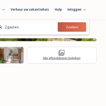
n
Verhuur uw vakantiehuis
Hulp
Inloggen
Inloggen
2 gasten
Zoeken
Gast
Huiseigenaar
Alle afbeeldingen bekijken