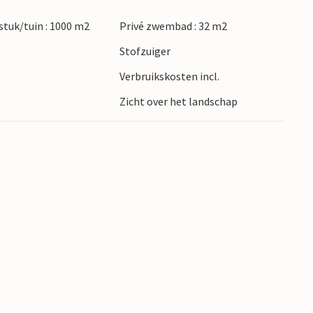
een idyllische omgeving zwemmen in de Gours
tuk/tuin : 1000 m2
Privé zwembad : 32 m2
ij het ontdekken van de prachtige
Stofzuiger
Verbruikskosten incl.
 uw verblijf in de Ardèche rijk zijn aan mooie
Zicht over het landschap