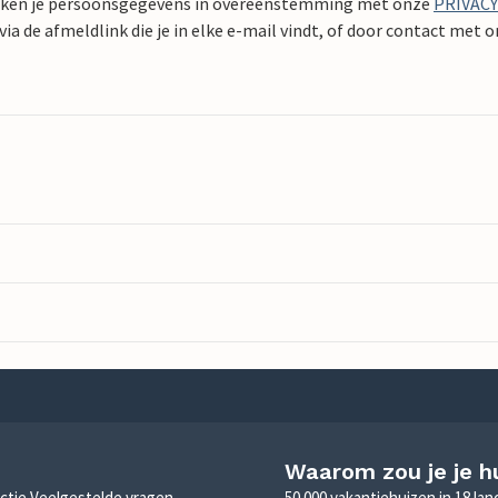
ken je persoonsgegevens in overeenstemming met onze
PRIVAC
ia de afmeldlink die je in elke e-mail vindt, of door contact met 
Waarom zou je je h
sectie Veelgestelde vragen,
50.000 vakantiehuizen in 18 la