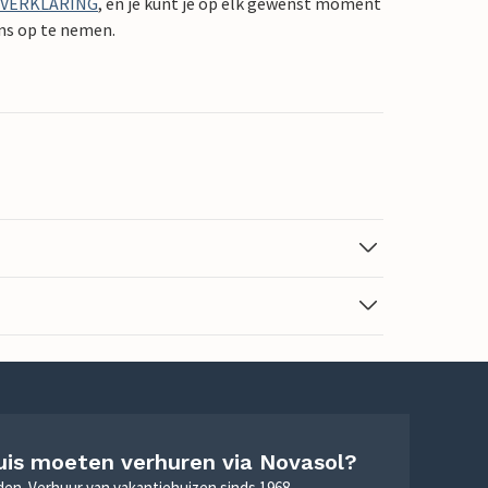
YVERKLARING
, en je kunt je op elk gewenst moment
ons op te nemen.
uis moeten verhuren via Novasol?
nden. Verhuur van vakantiehuizen sinds 1968.