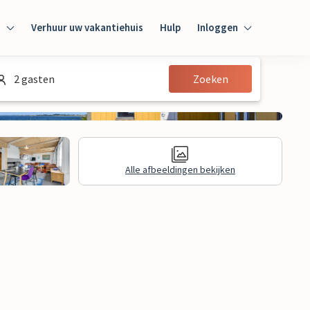
n
Verhuur uw vakantiehuis
Hulp
Inloggen
Inloggen
2 gasten
Zoeken
Gast
Huiseigenaar
Alle afbeeldingen bekijken