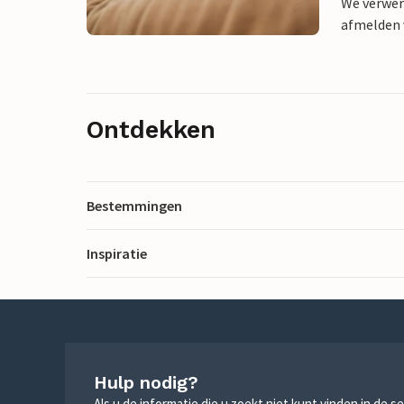
We verwer
afmelden v
Ontdekken
Bestemmingen
Inspiratie
Hulp nodig?
Als u de informatie die u zoekt niet kunt vinden in de 