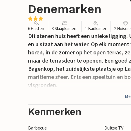
Denemarken
6 Gasten
3 Slaapkamers
1 Badkamer
2 Huisdi
Dit stenen huis heeft een unieke ligging.
en u staat aan het water. Op elk moment 
horen, in de zomer op het open terras, ze
maar de terrasdeur te openen. Een goed z
Bagenkop, het zuidelijkste plaatsje op L
maritieme sfeer. Er is een speeltuin en b
visgronden.
Me
Kenmerken
Barbecue
Duitse TV