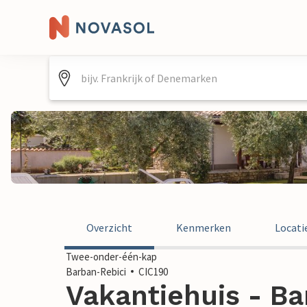
Overzicht
Kenmerken
Locati
Twee-onder-één-kap
Barban-Rebici
CIC190
Vakantiehuis - Ba