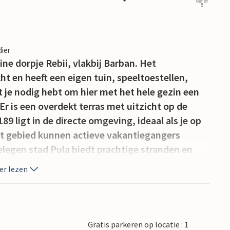
out of
5
dier
ine dorpje Rebii, vlakbij Barban. Het
cht en heeft een eigen tuin, speeltoestellen,
 je nodig hebt om hier met het hele gezin een
Er is een overdekt terras met uitzicht op de
9 ligt in de directe omgeving, ideaal als je op
it gebied kunnen actieve vakantiegangers
elegen stad Pula biedt prachtige stranden en
eiten.
er lezen
Gratis parkeren op locatie : 1