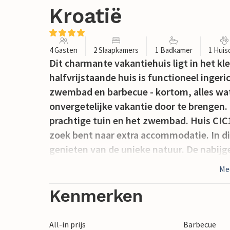
Kroatië
4 Gasten
2 Slaapkamers
1 Badkamer
1 Huis
Dit charmante vakantiehuis ligt in het kle
halfvrijstaande huis is functioneel ingeri
zwembad en barbecue - kortom, alles wat
onvergetelijke vakantie door te brengen. 
prachtige tuin en het zwembad. Huis CIC18
zoek bent naar extra accommodatie. In d
genieten van de unieke natuur. De nabijg
een verscheidenheid aan culturele activit
Me
Kenmerken
All-in prijs
Barbecue