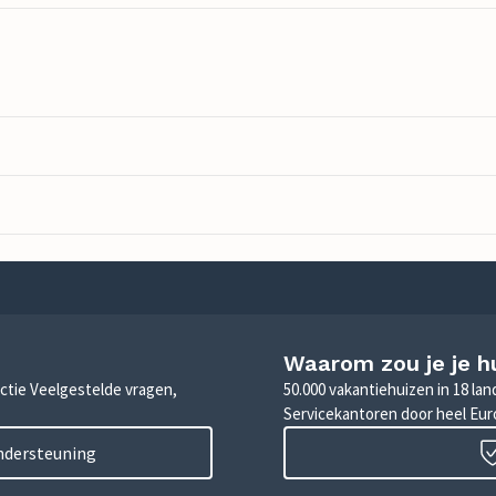
Waarom zou je je h
sectie Veelgestelde vragen,
50.000 vakantiehuizen in 18 la
Servicekantoren door heel Eu
ondersteuning