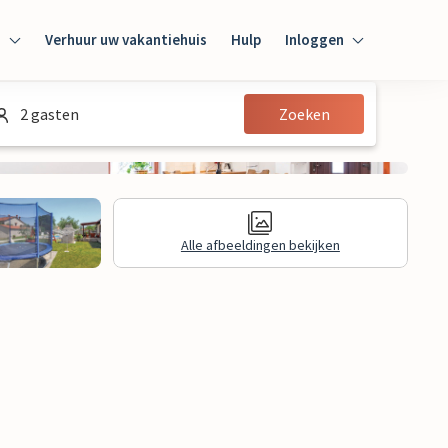
n
Verhuur uw vakantiehuis
Hulp
Inloggen
Inloggen
2 gasten
Zoeken
Gast
Huiseigenaar
Alle afbeeldingen bekijken