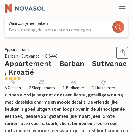
Waar zou je heen willen?
Bestemming, data en gasten toevoegen
1 / 19
Appartement
Barban - Sutivanac
CIS440
Appartement - Barban - Sutivanac
, Kroatië
5 Gasten
2 Slaapkamers
1 Badkamer
2 Huisdieren
Binnen word je begroet door een lichte, gezellige woning
met klassieke charme en mooie details. De vriendelijke
keuken is goed uitgerust en loopt over in de uitnodigende
eethoek, ideaal voor gezamenlijke maaltijden. Grote
ramen laten veel natuurlijk licht binnen en creëren een
ontspannen, warme sfeer waarin je tot rust kunt komen en