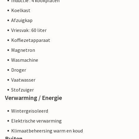
Inductie : 4 kookplaten
Koelkast
Afzuigkap
Vriesvak : 60 liter
Koffiezetapparaat
Magnetron
Wasmachine
Droger
Vaatwasser
Stofzuiger
Verwarming / Energie
Wintergeïsoleerd
Elektrische verwarming
Klimaatbeheersing warm en koud
Buiten