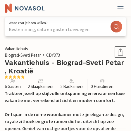
Waar zou je heen willen?
Bestemming, data en gasten toevoegen
1 / 35
Vakantiehuis
Biograd-Sveti Petar
CDY373
Vakantiehuis - Biograd-Sveti Petar
, Kroatië
6 Gasten
2 Slaapkamers
2 Badkamers
0 Huisdieren
Trakteer jezelf op stijlvolle ontspanning en ervaar een luxe
vakantie met verreikend uitzicht en modern comfort.
Ontspan in de ruime woonkamer met zijn elegante design,
royale zithoek en grote ramen die het uitzicht op zee
openen. Geniet van rustige uurtjes voor de opvallende