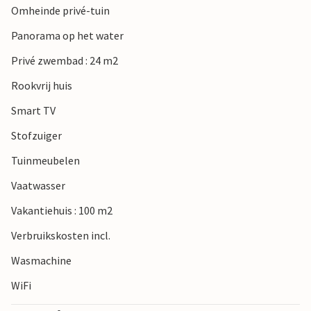
Omheinde privé-tuin
met fietspaden en vogelreservaten of plan dagtochten
naar de nationale parken Kornati of Krka.
Panorama op het water
Privé zwembad : 24 m2
Rookvrij huis
Smart TV
Stofzuiger
Tuinmeubelen
Vaatwasser
Vakantiehuis : 100 m2
Verbruikskosten incl.
Wasmachine
WiFi