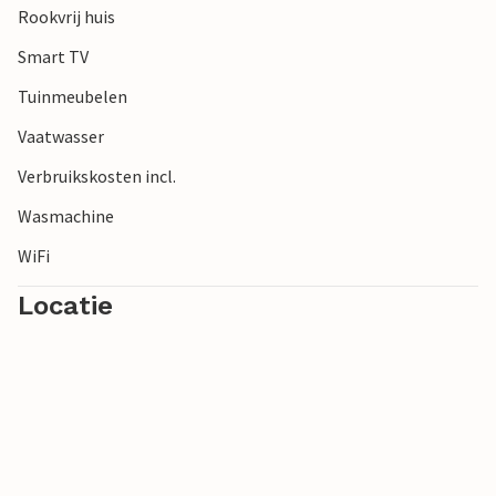
Rookvrij huis
eilanden en ontdek de indrukwekkende eilandwereld met
zijn kale rotsen en kristalhelder water.
Smart TV
Tuinmeubelen
Vaatwasser
Verbruikskosten incl.
Wasmachine
WiFi
Locatie