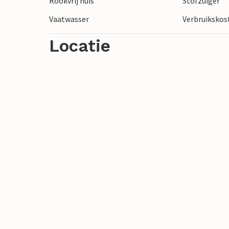
Rookvrij huis
Stofzuiger
Vaatwasser
Verbruikskost
Locatie