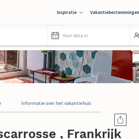
Inspiratie
Vakantiebestemminge
Voer data in
e
Informatie over het vakantiehuis
carrosse , Frankrijk