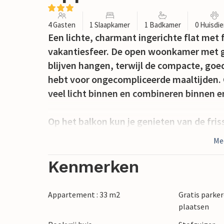
4 Gasten
1 Slaapkamer
1 Badkamer
0 Huisdi
Een lichte, charmant ingerichte flat met
vakantiesfeer. De open woonkamer met ge
blijven hangen, terwijl de compacte, goed
hebt voor ongecompliceerde maaltijden. 
veel licht binnen en combineren binnen 
Op het balkon kun je genieten van de fris
restaurants en de levendige buurt liggen 
Me
levendige maar ontspannen sfeer.
Kenmerken
Biscarrosse Plage maakt indruk met zijn 
het strand. Verken de kust, maak uitstap
Appartement : 33 m2
Gratis parker
Bassin dArcachon en geniet van een breed 
plaatsen