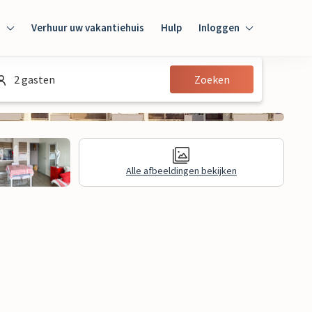
n
Verhuur uw vakantiehuis
Hulp
Inloggen
Inloggen
2 gasten
Zoeken
Gast
Huiseigenaar
Alle afbeeldingen bekijken