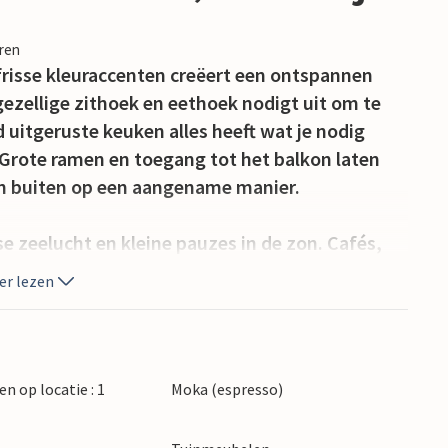
eren
 frisse kleuraccenten creëert een ontspannen
zellige zithoek en eethoek nodigt uit om te
 uitgeruste keuken alles heeft wat je nodig
Grote ramen en toegang tot het balkon laten
en buiten op een aangename manier.
se zeelucht en kleine pauzes in de zon. Cafés,
direct voor de deur, wat zorgt voor een
er lezen
centrale ligging op een steenworp afstand van
jes naar de indrukwekkende Dune du Pyla of het
en op locatie : 1
Moka (espresso)
scala aan recreatieve activiteiten aan zee.