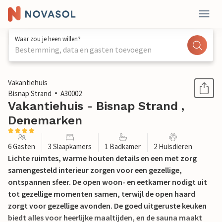
Waar zou je heen willen?
Bestemming, data en gasten toevoegen
1 / 23
Vakantiehuis
Bisnap Strand
A30002
Vakantiehuis - Bisnap Strand ,
Denemarken
6 Gasten
3 Slaapkamers
1 Badkamer
2 Huisdieren
Lichte ruimtes, warme houten details en een met zorg
samengesteld interieur zorgen voor een gezellige,
ontspannen sfeer. De open woon- en eetkamer nodigt uit
tot gezellige momenten samen, terwijl de open haard
zorgt voor gezellige avonden. De goed uitgeruste keuken
biedt alles voor heerlijke maaltijden, en de sauna maakt