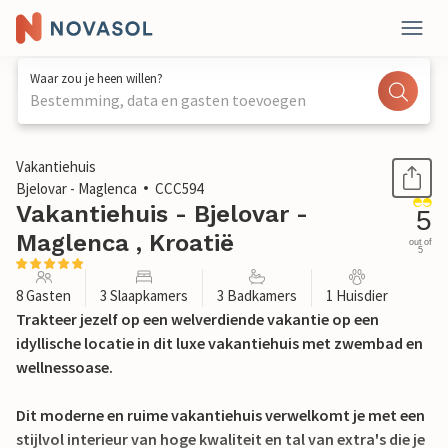
Waar zou je heen willen?
Bestemming, data en gasten toevoegen
1 / 36
Vakantiehuis
Bjelovar - Maglenca
CCC594
Vakantiehuis - Bjelovar -
5
Maglenca , Kroatië
out of
5
8 Gasten
3 Slaapkamers
3 Badkamers
1 Huisdier
Trakteer jezelf op een welverdiende vakantie op een
idyllische locatie in dit luxe vakantiehuis met zwembad en
wellnessoase.
Dit moderne en ruime vakantiehuis verwelkomt je met een
stijlvol interieur van hoge kwaliteit en tal van extra's die je