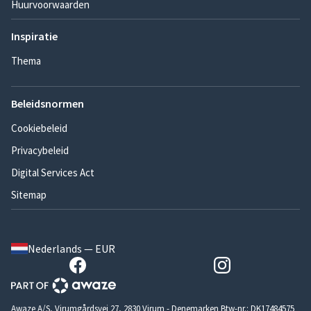
Huurvoorwaarden
Inspiratie
Thema
Beleidsnormen
Cookiebeleid
Privacybeleid
Digital Services Act
Sitemap
Nederlands — EUR
Awaze A/S, Virumgårdsvej 27, 2830 Virum - Denemarken Btw-nr.: DK17484575