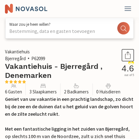
Waar zou je heen willen?
Bestemming, data en gasten toevoegen
1 / 27
Vakantiehuis
Bjerregård
P62099
Vakantiehuis - Bjerregård ,
4.6
Denemarken
out of 5
6 Gasten
3 Slaapkamers
2 Badkamers
0 Huisdieren
Geniet van uw vakantie in een prachtig landschap, zo dicht
bij de zee en de duinen dat u het geluid van de golven hoort
en de zilte zeelucht ruikt.
Met een fantastische ligging in het zuiden van Bjerregård,
op slechts 100 m van de Noordzee, zult u zich snel thuis