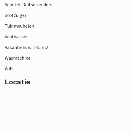
Schotel: Duitse zenders
Veel plezier!
Stofzuiger
Tuinmeubelen
Vaatwasser
Vakantiehuis : 145 m2
Wasmachine
WiFi
Locatie