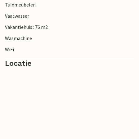
Tuinmeubelen
Natuurliefhebbers moeten een bezoek brengen aan het
vogelreservaat Tipperne of het bos- en duinlandschap van
Vaatwasser
Nyminde Plantage verkennen.
Vakantiehuis : 76 m2
Wasmachine
WiFi
Locatie