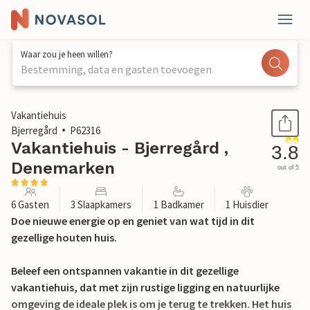
Waar zou je heen willen?
Bestemming, data en gasten toevoegen
1 / 21
Vakantiehuis
Bjerregård
P62316
Vakantiehuis - Bjerregård ,
3.8
Denemarken
out of 5
6 Gasten
3 Slaapkamers
1 Badkamer
1 Huisdier
Doe nieuwe energie op en geniet van wat tijd in dit
gezellige houten huis.
Beleef een ontspannen vakantie in dit gezellige
vakantiehuis, dat met zijn rustige ligging en natuurlijke
omgeving de ideale plek is om je terug te trekken. Het huis