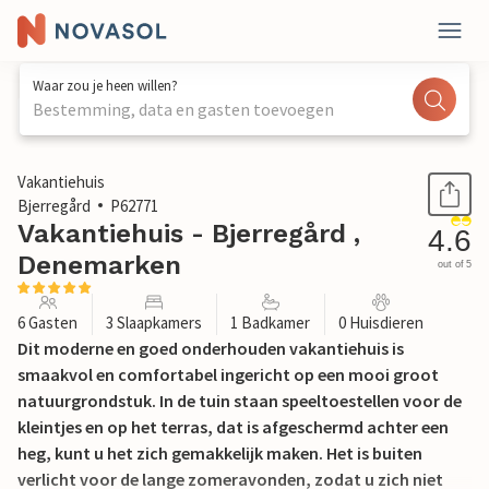
Waar zou je heen willen?
Bestemming, data en gasten toevoegen
1 / 28
Vakantiehuis
Bjerregård
P62771
Vakantiehuis - Bjerregård ,
4.6
Denemarken
out of 5
6 Gasten
3 Slaapkamers
1 Badkamer
0 Huisdieren
Dit moderne en goed onderhouden vakantiehuis is
smaakvol en comfortabel ingericht op een mooi groot
natuurgrondstuk. In de tuin staan speeltoestellen voor de
kleintjes en op het terras, dat is afgeschermd achter een
heg, kunt u het zich gemakkelijk maken. Het is buiten
verlicht voor de lange zomeravonden, zodat u zich niet