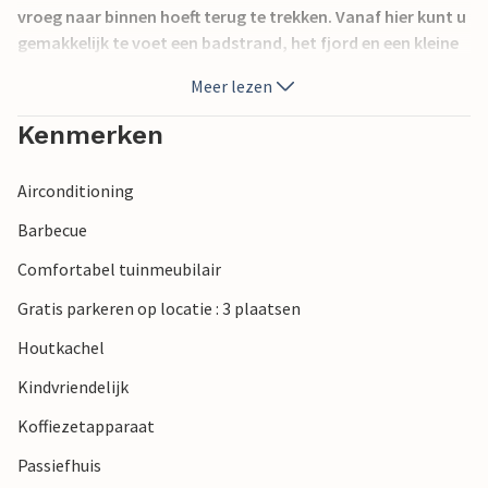
vroeg naar binnen hoeft terug te trekken. Vanaf hier kunt u
gemakkelijk te voet een badstrand, het fjord en een kleine
winkel bereiken. De omgeving nodigt uit tot het maken van
Meer lezen
lange wandelingen langs het strand of door het ongerepte
duinlandschap.
Kenmerken
Airconditioning
Barbecue
Comfortabel tuinmeubilair
Gratis parkeren op locatie : 3 plaatsen
Houtkachel
Kindvriendelijk
Koffiezetapparaat
Passiefhuis