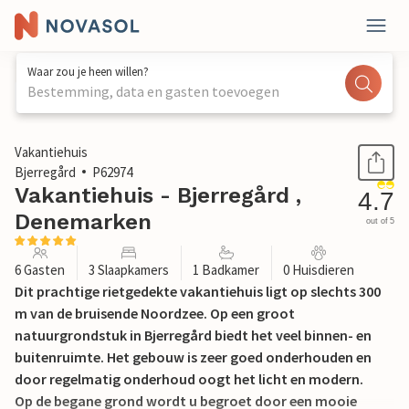
Waar zou je heen willen?
Bestemming, data en gasten toevoegen
1 / 27
Vakantiehuis
Bjerregård
P62974
Vakantiehuis - Bjerregård ,
4.7
Denemarken
out of 5
6 Gasten
3 Slaapkamers
1 Badkamer
0 Huisdieren
Dit prachtige rietgedekte vakantiehuis ligt op slechts 300
m van de bruisende Noordzee. Op een groot
natuurgrondstuk in Bjerregård biedt het veel binnen- en
buitenruimte. Het gebouw is zeer goed onderhouden en
door regelmatig onderhoud oogt het licht en modern.
Op de begane grond wordt u begroet door een mooie