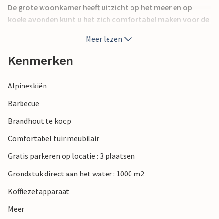
De grote woonkamer heeft uitzicht op het meer en op
koele avonden kunt u het zich comfortabel maken voor de
houtkachel. Haardhout is tegen betaling verkrijgbaar.
Meer lezen
Er zijn 4 ruime slaapkamers met goede bedden. Toegang
tot de tennisbaan.
Kenmerken
Rondom Mullsjö zijn prachtige wandelroutes te vinden.
Bezoek ook Jönköping en Gränna, beide zijn zeer
Alpineskiën
charmante stadjes.
In de winter is het 7 km naar de Mullsjö slalom piste.
Barbecue
Brandhout te koop
Comfortabel tuinmeubilair
Gratis parkeren op locatie : 3 plaatsen
Grondstuk direct aan het water : 1000 m2
Koffiezetapparaat
Meer