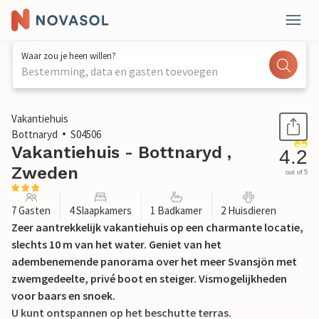
Waar zou je heen willen?
Bestemming, data en gasten toevoegen
1 / 21
Vakantiehuis
Bottnaryd
S04506
Vakantiehuis - Bottnaryd ,
4.2
Zweden
out of 5
7 Gasten
4 Slaapkamers
1 Badkamer
2 Huisdieren
Zeer aantrekkelijk vakantiehuis op een charmante locatie,
slechts 10 m van het water. Geniet van het
adembenemende panorama over het meer Svansjön met
zwemgedeelte, privé boot en steiger. Vismogelijkheden
voor baars en snoek.
U kunt ontspannen op het beschutte terras.