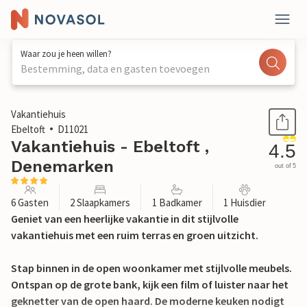
Waar zou je heen willen?
Bestemming, data en gasten toevoegen
1 / 18
Vakantiehuis
Ebeltoft
D11021
Vakantiehuis - Ebeltoft ,
4.5
Denemarken
out of 5
6 Gasten
2 Slaapkamers
1 Badkamer
1 Huisdier
Geniet van een heerlijke vakantie in dit stijlvolle
vakantiehuis met een ruim terras en groen uitzicht.
Stap binnen in de open woonkamer met stijlvolle meubels.
Ontspan op de grote bank, kijk een film of luister naar het
geknetter van de open haard. De moderne keuken nodigt