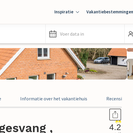
Inspiratie
Vakantiebestemminge
Voer data in
e
Informatie over het vakantiehuis
Recensies
gesvang ,
4.2