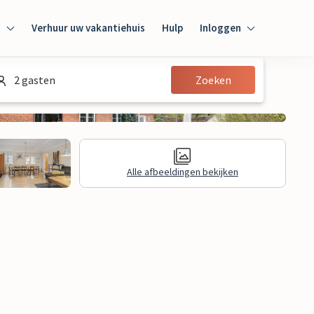
n
Verhuur uw vakantiehuis
Hulp
Inloggen
Inloggen
2 gasten
Zoeken
Gast
Huiseigenaar
Alle afbeeldingen bekijken