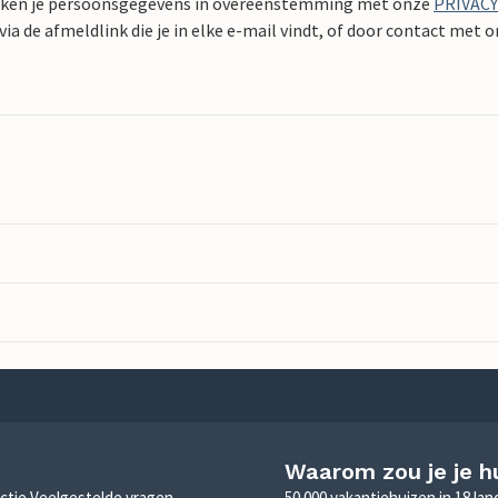
ken je persoonsgegevens in overeenstemming met onze
PRIVAC
ia de afmeldlink die je in elke e-mail vindt, of door contact met 
Waarom zou je je h
sectie Veelgestelde vragen,
50.000 vakantiehuizen in 18 la