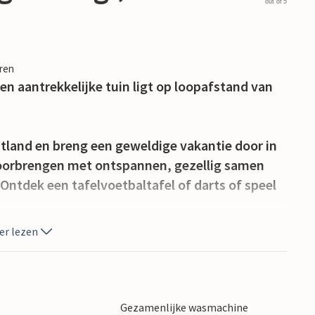
out of 5
eren
en aantrekkelijke tuin ligt op loopafstand van
utland en breng een geweldige vakantie door in
 doorbrengen met ontspannen, gezellig samen
. Ontdek een tafelvoetbaltafel of darts of speel
er lezen
kamers, kun je 's ochtends samenkomen op het
ien spelen op de speeltoestellen. s Avonds
marshmallows te roosteren boven het vuur en bij
n in je groep zijn, kun je extra accommodatie
Gezamenlijke wasmachine