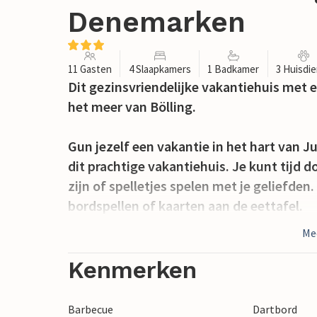
Denemarken
11 Gasten
4 Slaapkamers
1 Badkamer
3 Huisdi
Dit gezinsvriendelijke vakantiehuis met e
het meer van Bölling.
Gun jezelf een vakantie in het hart van J
dit prachtige vakantiehuis. Je kunt tijd
zijn of spelletjes spelen met je geliefden
bordspellen of kaarten aan de eettafel.
Me
Na rustgevende nachten in de vele slaap
houten terras, ontbijten en je kinderen z
Kenmerken
nodigt de vuurplaats je uit om brood of 
te kletsen bij het vuur. Als er meer mense
Barbecue
Dartbord