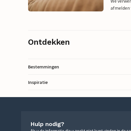
We verwer
afmelden v
Ontdekken
Bestemmingen
Inspiratie
Hulp nodig?
Als u de informatie die u zoekt niet kunt vinden in de 