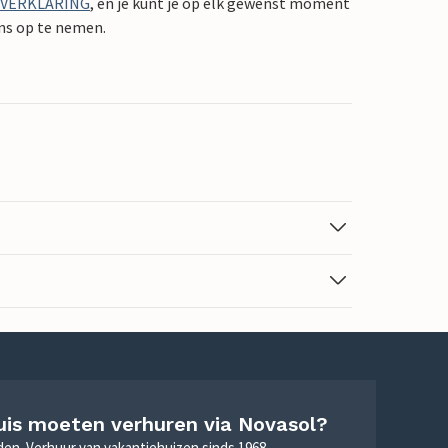
YVERKLARING
, en je kunt je op elk gewenst moment
ons op te nemen.
uis moeten verhuren via Novasol?
nden. Verhuur van vakantiehuizen sinds 1968.