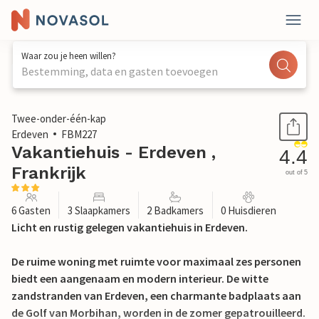
Waar zou je heen willen?
Bestemming, data en gasten toevoegen
1 / 20
Twee-onder-één-kap
Erdeven
FBM227
Vakantiehuis - Erdeven ,
4.4
Frankrijk
out of 5
6 Gasten
3 Slaapkamers
2 Badkamers
0 Huisdieren
Licht en rustig gelegen vakantiehuis in Erdeven.
De ruime woning met ruimte voor maximaal zes personen
biedt een aangenaam en modern interieur. De witte
zandstranden van Erdeven, een charmante badplaats aan
de Golf van Morbihan, worden in de zomer gepatrouilleerd.