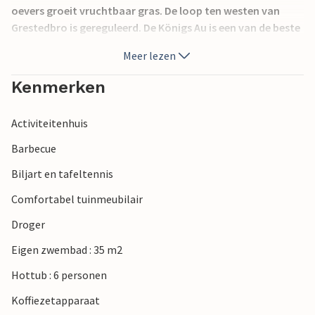
oevers groeit vruchtbaar gras. De loop ten westen van
Grestedbro is gereguleerd. De Königs Au is een van de beste
zalmachtige wateren in Denemarken en mondt ten
Meer lezen
noorden van Ribe uit in de Noordzee.
Kenmerken
Bij de modernisering van het huis werd de nadruk gelegd op
het behoud van de charme van het historische gebouw,
Activiteitenhuis
dat met zijn achterkant aan de Kongeå grenst.
Barbecue
Op de begane grond is het middelpunt de uitzonderlijk
Biljart en tafeltennis
grote eetkamer. Hier kunnen alle gasten samen van hun
maaltijden genieten. Direct aan de eetkamer grenzen 2
Comfortabel tuinmeubilair
woonkamers. Amateurkoks kunnen hun culinaire kunsten
Droger
vertonen in de uiterst ruime en modern uitgeruste keuken.
Op de begane grond bevindt zich het elegante
Eigen zwembad : 35 m2
zwembadgedeelte, dat voorzien is van vele extra's. Een
Hottub : 6 personen
sauna, solarium, een 4-persoons jacuzzi, het zwembad zelf
en een bar zorgen hier voor ontspannende uren. Twee
Koffiezetapparaat
volledig uitgeruste badkamers ronden het comfort af. Wilt