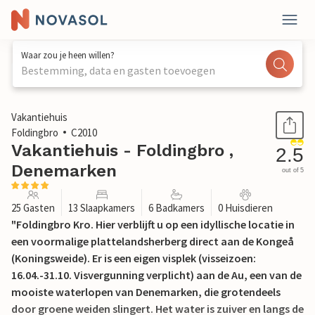
Waar zou je heen willen?
Bestemming, data en gasten toevoegen
1 / 39
Vakantiehuis
Foldingbro
C2010
Vakantiehuis - Foldingbro ,
2.5
Denemarken
out of 5
25 Gasten
13 Slaapkamers
6 Badkamers
0 Huisdieren
"Foldingbro Kro. Hier verblijft u op een idyllische locatie in
een voormalige plattelandsherberg direct aan de Kongeå
(Koningsweide). Er is een eigen visplek (visseizoen:
16.04.-31.10. Visvergunning verplicht) aan de Au, een van de
mooiste waterlopen van Denemarken, die grotendeels
door groene weiden slingert. Het water is zuiver en langs de