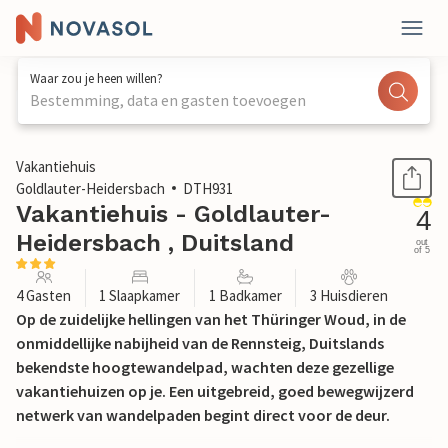
Waar zou je heen willen?
Bestemming, data en gasten toevoegen
1 / 21
Vakantiehuis
Goldlauter-Heidersbach
DTH931
Vakantiehuis - Goldlauter-
4
Heidersbach , Duitsland
out
of 5
4 Gasten
1 Slaapkamer
1 Badkamer
3 Huisdieren
Op de zuidelijke hellingen van het Thüringer Woud, in de
onmiddellijke nabijheid van de Rennsteig, Duitslands
bekendste hoogtewandelpad, wachten deze gezellige
vakantiehuizen op je. Een uitgebreid, goed bewegwijzerd
netwerk van wandelpaden begint direct voor de deur.