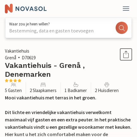
Waar zou je heen willen?
Bestemming, data en gasten toevoegen
1 / 24
Vakantiehuis
Grenå
D70619
Vakantiehuis - Grenå ,
Denemarken
5 Gasten
2 Slaapkamers
1 Badkamer
2 Huisdieren
Mooi vakantiehuis met terras in het groen.
Dit lichte en vriendelijke vakantiehuis verwelkomt
maximaal vijf gasten en een extra peuter. In het praktische
vakantiehuis vindt u een gezellige woonkamer met keuken.
Hier kunt u het zich comfortabel maken voor de