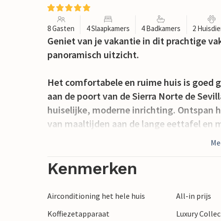
8 Gasten
4 Slaapkamers
4 Badkamers
2 Huisdi
Geniet van je vakantie in dit prachtige
panoramisch uitzicht.
Het comfortabele en ruime huis is goed g
aan de poort van de Sierra Norte de Sevil
huiselijke, moderne inrichting. Ontspan
van maaltijden aan de lange eettafel en 
uitnodigende banken na een veelbewogen 
Me
een vuurtje in de open haard.
Kenmerken
Laat je blik dwalen over het betoverende
zon en zwem naar believen in het zwemb
Airconditioning het hele huis
All-in prijs
De naburige golfbaan of andere golfbane
Koffiezetapparaat
Luxury Colle
te ontspannen.