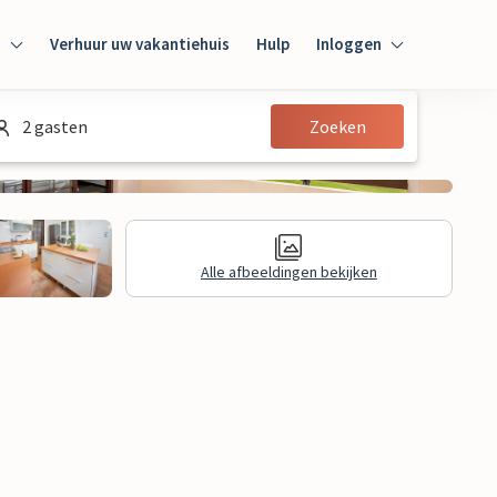
n
Verhuur uw vakantiehuis
Hulp
Inloggen
Inloggen
2 gasten
Zoeken
Gast
Huiseigenaar
Alle afbeeldingen bekijken
Juridische informatie