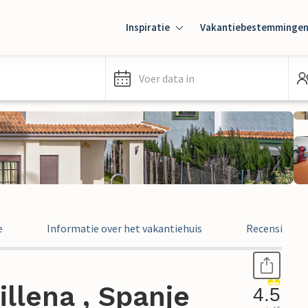
Inspiratie
Vakantiebestemminge
Voer data in
e
Informatie over het vakantiehuis
Recensies
illena , Spanje
4.5