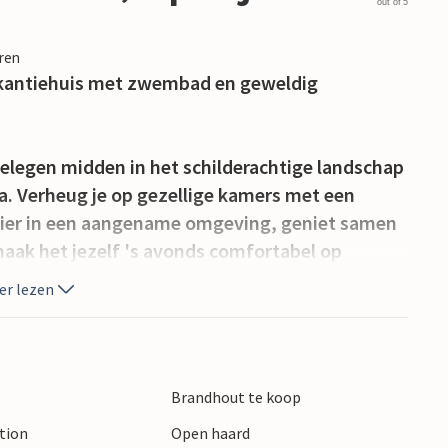
out of 5
eren
 vakantiehuis met zwembad en geweldig
elegen midden in het schilderachtige landschap
la. Verheug je op gezellige kamers met een
 hier in een aangename omgeving, geniet samen
maak het jezelf 's avonds comfortabel op
dag. Creëer een bijzonder gezellige sfeer met
er lezen
 landschap vanaf de terrassen, geniet van de
ad.
Brandhout te koop
n in de omgeving nodigen je uit om te spelen en
ction
Open haard