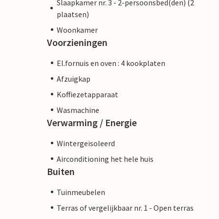
Slaapkamer nr. 3 - 2-persoonsbed(den) (2
plaatsen)
Woonkamer
Voorzieningen
El.fornuis en oven : 4 kookplaten
Afzuigkap
Koffiezetapparaat
Wasmachine
Verwarming / Energie
Wintergeïsoleerd
Airconditioning het hele huis
Buiten
Tuinmeubelen
Terras of vergelijkbaar nr. 1 - Open terras