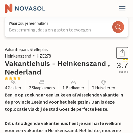
Waar zou je heen willen?
Bestemming, data en gasten toevoegen
1 / 38
Vakantiepark Stelleplas
Heinkenszand
HZE278
Vakantiehuis - Heinkenszand ,
3.7
Nederland
out of 5
4 Gasten
2 Slaapkamers
1 Badkamer
2 Huisdieren
Ben je op zoek naar een leuke en afwisselende vakantie in
de provincie Zeeland voor het hele gezin? Dan is deze
toplocatie vlakbij de stad Goes de perfecte keuze.
Dit uitnodigende vakantiehuis heet je van harte welkom
voor een vakantie in Heinkenszand. Het lichte, moderne