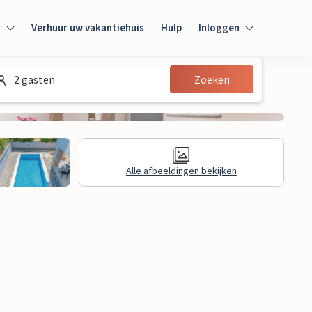
n
Verhuur uw vakantiehuis
Hulp
Inloggen
Inloggen
2 gasten
Zoeken
Gast
Huiseigenaar
Alle afbeeldingen bekijken