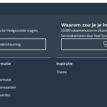
Waarom zou je je h
sectie Veelgestelde vragen,
50.000 vakantiehuizen in 18 la
Servicekantoren door heel Eu
ondersteuning
rmatie
Inspiratie
Thema
formatie
oorwaarden
aarden