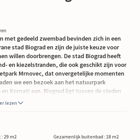
eren
n met gedeeld zwembad bevinden zich in een
ane stad Biograd en zijn de juiste keuze voor
men willen doorbrengen. De stad Biograd heeft
nd- en kiezelstranden, die ook geschikt zijn voor
 pretpark Mrnovec, dat onvergetelijke momenten
 raden we een bezoek aan het natuurpark
 en Kornati aan. Biograd ligt tussen de steden
 culturele en historische bezienswaardigheden.
er lezen
 : 29 m2
Gezamenlijk buitenbad : 18 m2