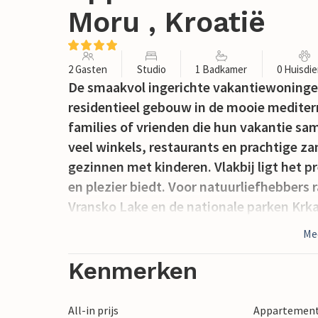
Moru , Kroatië
2 Gasten
Studio
1 Badkamer
0 Huisdi
De smaakvol ingerichte vakantiewoninge
residentieel gebouw in de mooie mediterr
families of vrienden die hun vakantie sa
veel winkels, restaurants en prachtige za
gezinnen met kinderen. Vlakbij ligt het
en plezier biedt. Voor natuurliefhebbers
Vransko Lake en de nationale parken Krka
Zadar en Ibenik, die bekend staan om hun
Me
Kenmerken
All-in prijs
Appartement