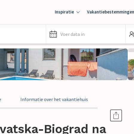
Inspiratie
Vakantiebestemminge
Voer data in
e
Informatie over het vakantiehuis
vatska-Biograd na