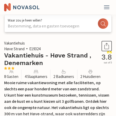
Waar zou je heen willen?
Bestemming, data en gasten toevoegen
1 / 27
Vakantiehuis
Høve Strand
E19324
Vakantiehuis - Høve Strand ,
3.8
Denemarken
out of 5
8 Gasten
4 Slaapkamers
2 Badkamers
2 Huisdieren
Mooie ruime vakantiewoning met alle faciliteiten, op
slechts een paar honderd meter van een zandstrand.
U kunt hier een kunstmuseum bezoeken, tennissen, vissen
aan de kust en u kunt kiezen uit 3 golfbanen. Ontdek hier
ook de ongerepte natuur. Het vakantiehuis ligt op slechts
300 m van het Høve-strand, waar ook waterredders zijn