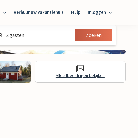
n
Verhuur uw vakantiehuis
Hulp
Inloggen
Inloggen
2 gasten
Zoeken
Gast
Huiseigenaar
Alle afbeeldingen bekijken