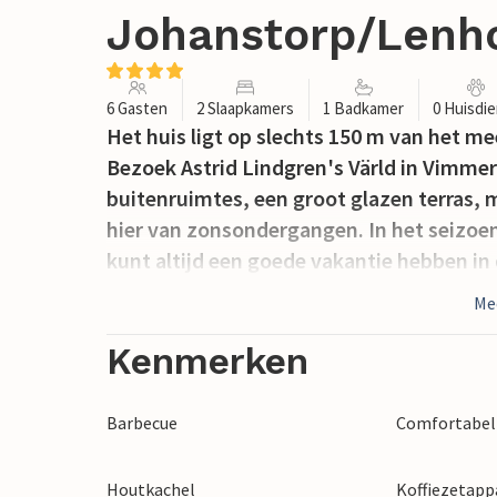
Johanstorp/Lenh
6 Gasten
2 Slaapkamers
1 Badkamer
0 Huisdi
Het huis ligt op slechts 150 m van het me
Bezoek Astrid Lindgren's Värld in Vimmer
buitenruimtes, een groot glazen terras, 
hier van zonsondergangen. In het seizoen
kunt altijd een goede vakantie hebben in d
Me
Kenmerken
Barbecue
Comfortabel 
Houtkachel
Koffiezetapp