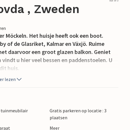
out of 5
ovda , Zweden
eren
er Möckeln. Het huisje heeft ook een boot.
by of de Glasriket, Kalmar en Växjö. Ruime
met daarvoor een groot glazen balkon. Geniet
 vindt u hier veel bessen en paddenstoelen. U
it huis.
er lezen
tuinmeubilair
Gratis parkeren op locatie : 3
plaatsen
araat
Meer