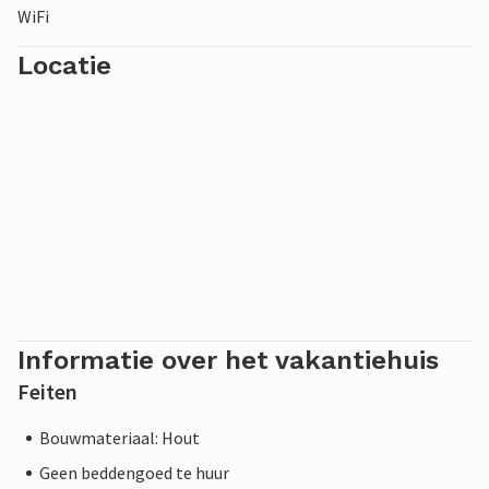
WiFi
kennis te maken met het gezellige stadsleven.
Locatie
Let op: De houtkachel mag helaas niet gebruikt worden.
Informatie over het vakantiehuis
Feiten
Bouwmateriaal: Hout
Geen beddengoed te huur