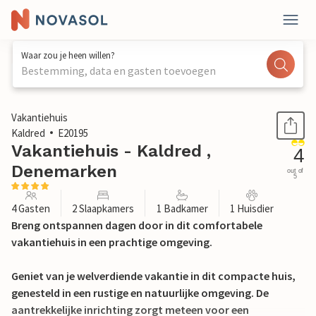
Waar zou je heen willen?
Bestemming, data en gasten toevoegen
1 / 15
Vakantiehuis
Kaldred
E20195
Vakantiehuis - Kaldred ,
4
Denemarken
out of
5
4 Gasten
2 Slaapkamers
1 Badkamer
1 Huisdier
Breng ontspannen dagen door in dit comfortabele
vakantiehuis in een prachtige omgeving.
Geniet van je welverdiende vakantie in dit compacte huis,
genesteld in een rustige en natuurlijke omgeving. De
aantrekkelijke inrichting zorgt meteen voor een