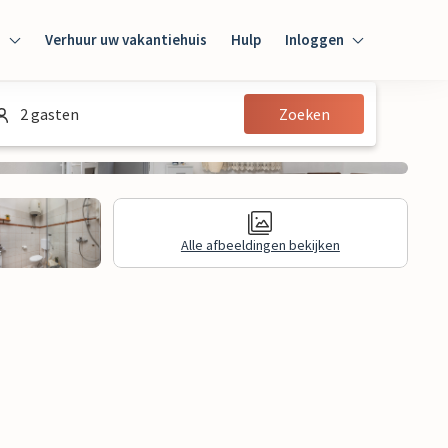
n
Verhuur uw vakantiehuis
Hulp
Inloggen
Inloggen
2 gasten
Zoeken
Gast
Huiseigenaar
Alle afbeeldingen bekijken