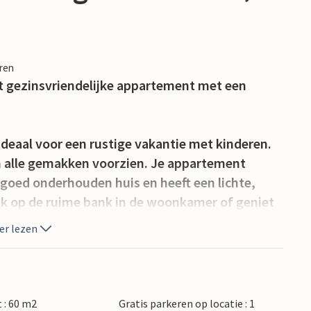
eren
t gezinsvriendelijke appartement met een
deaal voor een rustige vakantie met kinderen.
van alle gemakken voorzien. Je appartement
goed onderhouden huis en heeft een lichte,
jk op de ruime bank in de woonkamer of geniet
de eettafel. Bereid je favoriete gerechten in
er lezen
rect voor je appartement. Neem plaats aan de
en maak gezellig buiten een praatje. Barbecue
 : 60 m2
Gratis parkeren op locatie : 1