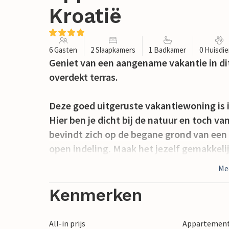
Kroatië
6 Gasten
2 Slaapkamers
1 Badkamer
0 Huisdi
Geniet van een aangename vakantie in di
overdekt terras.
Deze goed uitgeruste vakantiewoning is i
Hier ben je dicht bij de natuur en toch 
bevindt zich op de begane grond van een 
open indeling. Maak het jezelf gemakkeli
samen van een maaltijd aan de aangrenzen
Me
de praktisch uitgeruste keuken.
Kenmerken
Maak gebruik van het overdekte terras di
grote eettafel met comfortabele stoelen 
All-in prijs
Appartement