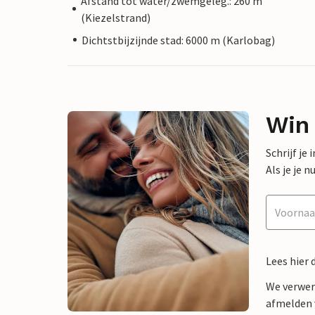
Afstand tot water/zwemgeleg.: 260 m
(Kiezelstrand)
Dichtstbijzijnde stad: 6000 m (Karlobag)
Win
Schrijf je
Als je je
Lees hier 
We verwer
afmelden v