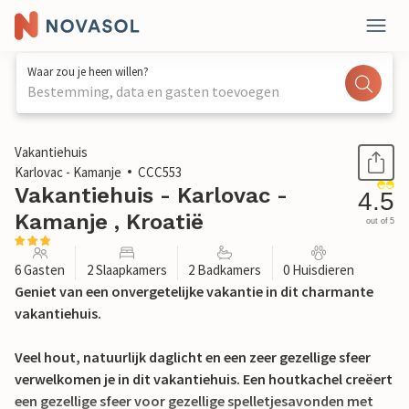
Waar zou je heen willen?
Bestemming, data en gasten toevoegen
1 / 36
Vakantiehuis
Karlovac - Kamanje
CCC553
Vakantiehuis - Karlovac -
4.5
Kamanje , Kroatië
out of 5
6 Gasten
2 Slaapkamers
2 Badkamers
0 Huisdieren
Geniet van een onvergetelijke vakantie in dit charmante
vakantiehuis.
Veel hout, natuurlijk daglicht en een zeer gezellige sfeer
verwelkomen je in dit vakantiehuis. Een houtkachel creëert
een gezellige sfeer voor gezellige spelletjesavonden met