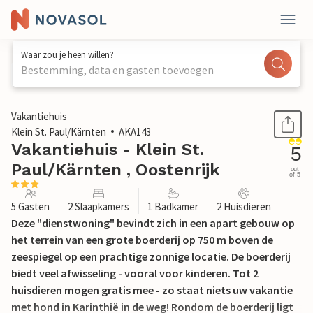
Waar zou je heen willen?
Bestemming, data en gasten toevoegen
1 / 16
Vakantiehuis
Klein St. Paul/Kärnten
AKA143
Vakantiehuis - Klein St.
5
Paul/Kärnten , Oostenrijk
out
of 5
5 Gasten
2 Slaapkamers
1 Badkamer
2 Huisdieren
Deze "dienstwoning" bevindt zich in een apart gebouw op
het terrein van een grote boerderij op 750 m boven de
zeespiegel op een prachtige zonnige locatie. De boerderij
biedt veel afwisseling - vooral voor kinderen. Tot 2
huisdieren mogen gratis mee - zo staat niets uw vakantie
met hond in Karinthië in de weg! Rondom de boerderij ligt