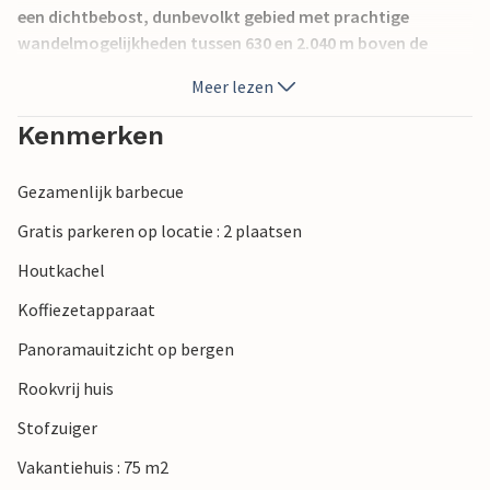
een dichtbebost, dunbevolkt gebied met prachtige
wandelmogelijkheden tussen 630 en 2.040 m boven de
zeespiegel. Talrijke berghutten en bergherbergen nodigen u
Meer lezen
uit om te stoppen voor een hapje eten.
Bezienswaardigheden (kasteel Hochosterwitz), kastelen en
Kenmerken
zwemmeren zijn binnen een straal van 30 kilometer te
bereiken. Op slechts 500 m (10 minuten lopen) ligt het
Gezamenlijk barbecue
terraszwembad Klein St. Paul.
Gratis parkeren op locatie : 2 plaatsen
Houtkachel
Koffiezetapparaat
Panoramauitzicht op bergen
Rookvrij huis
Stofzuiger
Vakantiehuis : 75 m2