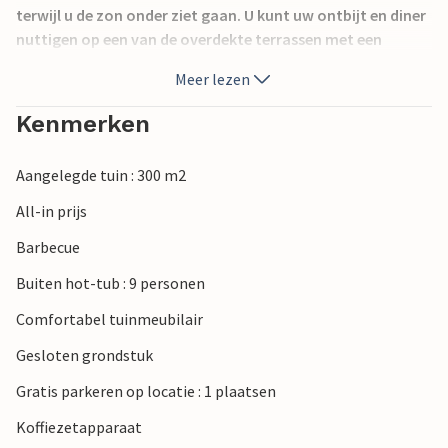
terwijl u de zon onder ziet gaan. U kunt uw ontbijt en diner
nuttigen op een van de overdekte terrassen met een
adembenemend uitzicht op zee. Het eiland Samos, de
Meer lezen
woonplaats van Pythagoras, staat bekend om zijn
archeologische vindplaatsen, die hier alomtegenwoordig
Kenmerken
zijn. Profiteer van verschillende stranden met kristalhelder
zwemwater en verheug u op heerlijke visgerechten in
Aangelegde tuin : 300 m2
traditionele taverna's. De dorpen Puthagorion en Kokkari
zijn zeker een bezoek waard. Wandelliefhebbers zitten hier
All-in prijs
goed: Samos wordt gekenmerkt door tal van
Barbecue
natuurpaden. Er is voor elk type wandelaar wat wils.
Buiten hot-tub : 9 personen
Comfortabel tuinmeubilair
Gesloten grondstuk
Gratis parkeren op locatie : 1 plaatsen
Koffiezetapparaat