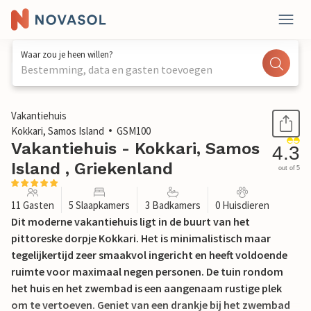
Waar zou je heen willen?
Bestemming, data en gasten toevoegen
1 / 30
Vakantiehuis
Kokkari, Samos Island
GSM100
Vakantiehuis - Kokkari, Samos
4.3
Island , Griekenland
out of 5
11 Gasten
5 Slaapkamers
3 Badkamers
0 Huisdieren
Dit moderne vakantiehuis ligt in de buurt van het
pittoreske dorpje Kokkari. Het is minimalistisch maar
tegelijkertijd zeer smaakvol ingericht en heeft voldoende
ruimte voor maximaal negen personen. De tuin rondom
het huis en het zwembad is een aangenaam rustige plek
om te vertoeven. Geniet van een drankje bij het zwembad