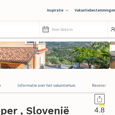
Inspiratie
Vakantiebestemminge
Voer data in
e
Informatie over het vakantiehuis
Recensies
per , Slovenië
4.8