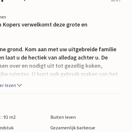
out of 5
eren
an Kopers verwelkomt deze grote en
ane grond. Kom aan met uw uitgebreide familie
en laat u de hectiek van alledag achter u. De
sen over en nodigt uit tot gezellig koken,
jke ruimtes. U kunt ook gebruik maken van het
 een verfrissend zwembad waar u vele uren kunt
er lezen
chten kunt bereiden op de gemetselde
et een geweldig uitzicht op de baai van Koper.
is de grootste Sloveense stad aan de
 : 91 m2
Buiten leven
oude stad. Het dichtstbijzijnde kiezelstrand
ondstuk
Gezamenlijk barbecue
t kristalheldere water en verken al snorkelend