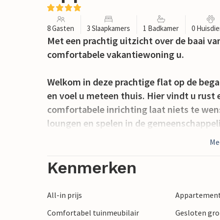
8 Gasten
3 Slaapkamers
1 Badkamer
0 Huisdi
Met een prachtig uitzicht over de baai v
comfortabele vakantiewoning u.
Welkom in deze prachtige flat op de beg
en voel u meteen thuis. Hier vindt u rust 
comfortabele inrichting laat niets te wen
loungen en spelen in de gemeenschappeli
prachtige terras en de tuin. Hier vindt u
Me
zwemmen of 's avonds uw favoriete gere
barbecue. Geniet van uw tijd in de tuin m
Kenmerken
Verken de eerder genoemde stad. Kopers 
All-in prijs
Appartement
Adriatische Zee en biedt u een prachtige 
Comfortabel tuinmeubilair
Gesloten gr
bereikt u na een wandeling. Geniet van he