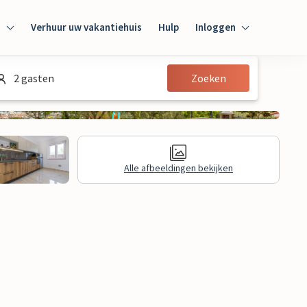
n
Verhuur uw vakantiehuis
Hulp
Inloggen
Inloggen
2 gasten
Zoeken
Gast
Huiseigenaar
Alle afbeeldingen bekijken