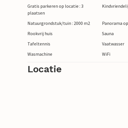
Gratis parkeren op locatie : 3
Kindvriendeli
de onderwaterwereld.
plaatsen
De Italiaanse stad Triëst ligt op korte ri
ontdekken. Slenter door de straten en ste
Natuurgrondstuk/tuin : 2000 m2
Panorama op
laat je meevoeren met het leven van de s
Rookvrij huis
Sauna
Tafeltennis
Vaatwasser
Beleef een ontspannende vakantie in Slo
Wasmachine
WiFi
Locatie