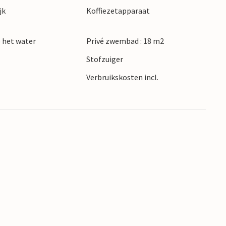
jk
Koffiezetapparaat
jafstand en biedt een prachtig stadsbeeld om te
egjes met een heerlijke gelato in de hand en
 het water
Privé zwembad : 18 m2
tad.
Stofzuiger
Verbruikskosten incl.
venië!