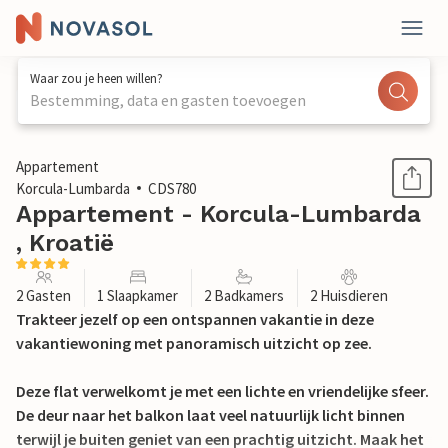
Waar zou je heen willen?
Bestemming, data en gasten toevoegen
1 / 29
Appartement
Korcula-Lumbarda
CDS780
Appartement - Korcula-Lumbarda
, Kroatië
2 Gasten
1 Slaapkamer
2 Badkamers
2 Huisdieren
Trakteer jezelf op een ontspannen vakantie in deze
vakantiewoning met panoramisch uitzicht op zee.
Deze flat verwelkomt je met een lichte en vriendelijke sfeer.
De deur naar het balkon laat veel natuurlijk licht binnen
terwijl je buiten geniet van een prachtig uitzicht. Maak het