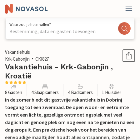
Waar zou je heen willen?
Bestemming, data en gasten toevoegen
1 / 24
Vakantiehuis
Krk-Gabonjin
CKI827
Vakantiehuis - Krk-Gabonjin ,
Kroatië
8 Gasten
4 Slaapkamers
4 Badkamers
1 Huisdier
In de zomer biedt dit gastvrije vakantiehuis in Dobrinj
toegang tot een zwembad. De open woon- en eetruimte
vormt een lichte, gezellige ontmoetingsplek met veel
daglicht en genoeg plek om nog even na te genieten na een
dag eropuit. Een praktische hoek voor het bereiden van
eenvoudige maaltijden houdt alles ontspannen, zodat je