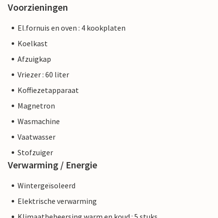
Voorzieningen
El.fornuis en oven : 4 kookplaten
Koelkast
Afzuigkap
Vriezer : 60 liter
Koffiezetapparaat
Magnetron
Wasmachine
Vaatwasser
Stofzuiger
Verwarming / Energie
Wintergeïsoleerd
Elektrische verwarming
Klimaatbeheersing warm en koud : 5 stuks