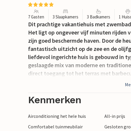
7 Gasten
3 Slaapkamers
3 Badkamers
1 Huis
Dit prachtige vakantiehuis met zwembad li
Het ligt op ongeveer vijf minuten rijden 
zijn goed beschermde haven. Door de heuv
fantastisch uitzicht op de zee en de olij
liefdevol ingerichte huis is gebouwd in t
geslaagde mix van moderne en tradition
direct toegang tot het terras met barbe
zwembad. De ouderslaapkamer bevindt zi
Me
de bovenverdieping. Het huis is voorzien
parkeergelegenheid op het grote, omhein
Kenmerken
Airconditioning het hele huis
All-in prijs
Comfortabel tuinmeubilair
Gesloten gr