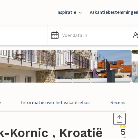
Inspiratie
Vakantiebestemminge
Voer data in
e
Informatie over het vakantiehuis
Recensies
k-Kornic , Kroatië
5