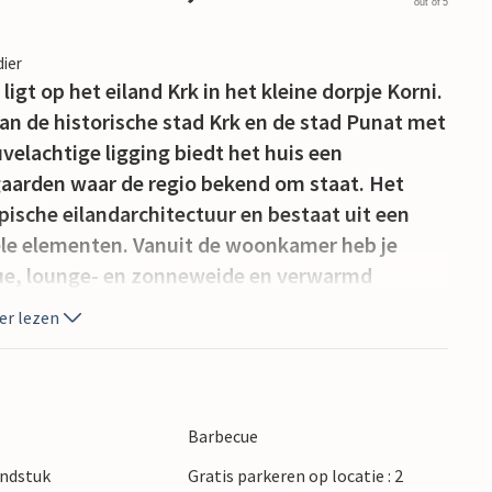
out of 5
dier
gt op het eiland Krk in het kleine dorpje Korni.
van de historische stad Krk en de stad Punat met
elachtige ligging biedt het huis een
fgaarden waar de regio bekend om staat. Het
ypische eilandarchitectuur en bestaat uit een
ele elementen. Vanuit de woonkamer heb je
cue, lounge- en zonneweide en verwarmd
ch op de begane grond en de andere twee op
er lezen
 van airconditioning, vloerverwarming en
de perceel.
Barbecue
ondstuk
Gratis parkeren op locatie : 2