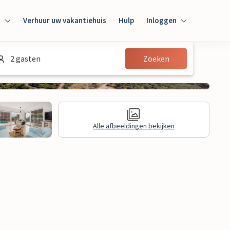
n
Verhuur uw vakantiehuis
Hulp
Inloggen
Inloggen
2 gasten
Zoeken
Gast
Huiseigenaar
Alle afbeeldingen bekijken