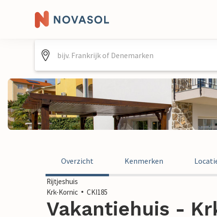
Overzicht
Kenmerken
Locati
Rijtjeshuis
Krk-Kornic
CKI185
Vakantiehuis - Kr