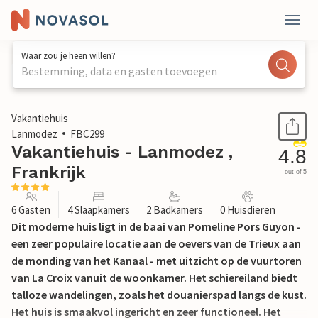
Waar zou je heen willen?
Bestemming, data en gasten toevoegen
1 / 23
Vakantiehuis
Lanmodez
FBC299
Vakantiehuis - Lanmodez ,
4.8
Frankrijk
out of 5
6 Gasten
4 Slaapkamers
2 Badkamers
0 Huisdieren
Dit moderne huis ligt in de baai van Pomeline Pors Guyon -
een zeer populaire locatie aan de oevers van de Trieux aan
de monding van het Kanaal - met uitzicht op de vuurtoren
van La Croix vanuit de woonkamer. Het schiereiland biedt
talloze wandelingen, zoals het douanierspad langs de kust.
Het huis is smaakvol ingericht en zeer functioneel. Het