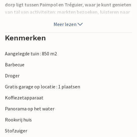
dorp ligt tussen Paimpol en Tréguier, waar je kunt genieten
van tal van activiteiten: markten bezoeken, luisteren naar
zeemansliederen en deelnemen aan
Meer lezen
entertainmentavonden.
Kenmerken
Aangelegde tuin : 850 m2
Barbecue
Droger
Gratis garage op locatie : 1 plaatsen
Koffiezetapparaat
Panorama op het water
Rookvrij huis
Stofzuiger