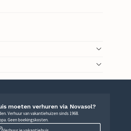
uis moeten verhuren via Novasol?
nden. Verhuur van vakantiehuizen sinds 1968.
ropa. Geen boekingskosten.
Verhuur je vakantiehuis