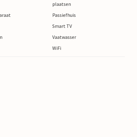
es. Je kunt ook de prachtige zandstranden van de
plaatsen
urtjes zwemmen.
araat
Passiefhuis
Smart TV
en
Vaatwasser
WiFi