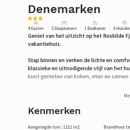
Denemarken
4 Gasten
2 Slaapkamers
1 Badkamer
0 Huisdi
Geniet van het uitzicht op het Roskilde Fjo
vakantiehuis.
Stap binnen en verken de lichte en comfo
klassieke en uitnodigende stijl van het hu
kunt genieten van koken, eten en samen s
Terwijl jij van je koffie nipt op het terras
Me
spelen in de tuin.
Kenmerken
Vanuit het vakantiehuis kun je gemakkel
wandelingen maken naar de fjordsurfer 
Aangelegde tuin : 1211 m2
Brandhout t