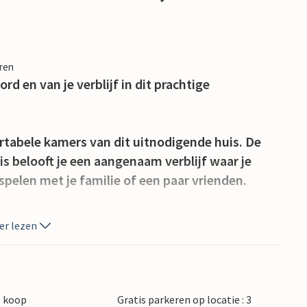
eren
rd en van je verblijf in dit prachtige
rtabele kamers van dit uitnodigende huis. De
is belooft je een aangenaam verblijf waar je
pelen met je familie of een paar vrienden.
, kunnen je kinderen voetballen of tikkertje
er lezen
ijk beginnen met fietstochten, mooie
en Hundested bezoeken. Hundested heeft een
e koop
Gratis parkeren op locatie : 3