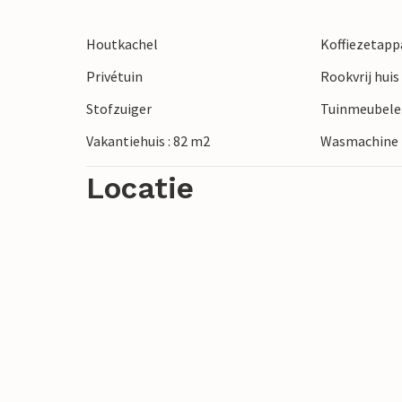
glasblazerij, brouwerij en leuke winkeltj
Deense Rivièra verkennen en een paar u
Houtkachel
Koffiezetapp
Privétuin
Rookvrij huis
Stofzuiger
Tuinmeubel
Vakantiehuis : 82 m2
Wasmachine
Locatie