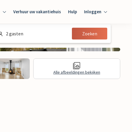
n
Verhuur uw vakantiehuis
Hulp
Inloggen
Inloggen
2 gasten
Zoeken
Gast
Huiseigenaar
Alle afbeeldingen bekijken